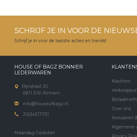
SCHRIJF JE IN VOOR DE NIEUWS
Schrijf je in voor de laatste acties en trends!
HOUSE OF BAGZ BONNIER
KLANTEN
LEDERWAREN
Klachten
Rijnstraat 30
Verkooppun
6811 EW Arnhem
Betaalmet
info@houseofbagz.nl
Over ons
31634317731
Annuleren 
Algemene 
Maandag Gesloten
Privacy Poli