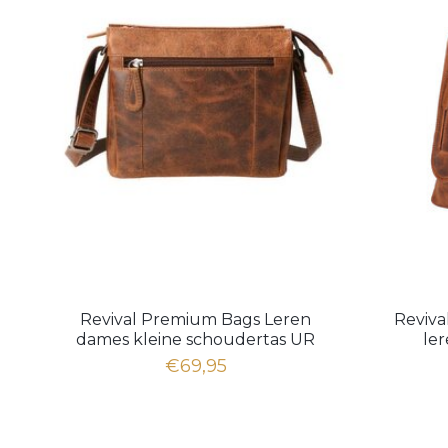
Revival Premium Bags Leren
Reviv
dames kleine schoudertas UR
ler
1094 Hunter Brown
€69,95