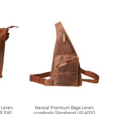
 Leren
Revival Premium Bags Leren
R 1061
crossbody Slingband UR 4000