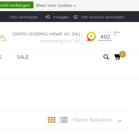
ericht verbergen
Meer over cookies »
Mijn verlanglijst
Inloggen
Een account aanmaken
GRATIS LEVERING VANAF 40,- (NL)
Verzending incl. T&T
0
S
SALE
Meest bekeken