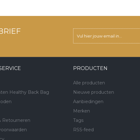
BRIEF
SERVICE
PRODUCTEN
Alle producten
ten Healthy Back Bag
Nieuwe producten
hoden
Aanbiedingen
Merken
& Retourneren
Tags
voorwaarden
RSS-feed
cy