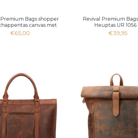
l Premium Bags shopper
Revival Premium Bags
chappentas canvas met
Heuptas UR 1056
leer
€65,00
€39,95