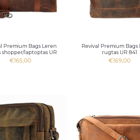
al Premium Bags Leren
Revival Premium Bags 
 shopper/laptoptas UR
rugtas UR 841
1215 Brown
€165,00
€169,00