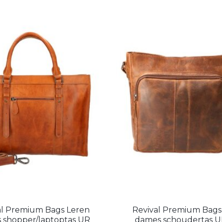
al Premium Bags Leren
Revival Premium Bags
 shopper/laptoptas UR
dames schoudertas U