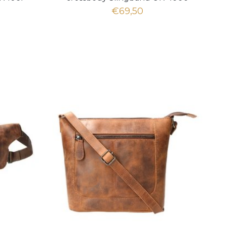
Hunter Brown
€69,50