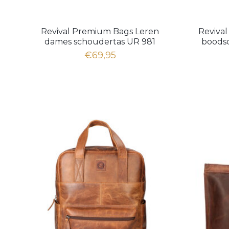
Revival Premium Bags Leren
Reviva
dames schoudertas UR 981
boods
Natural Brown
€69,95