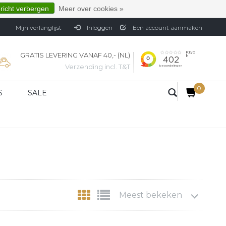
ericht verbergen
Meer over cookies »
Mijn verlanglijst
Inloggen
Een account aanmaken
GRATIS LEVERING VANAF 40,- (NL)
Verzending incl. T&T
0
S
SALE
Meest bekeken