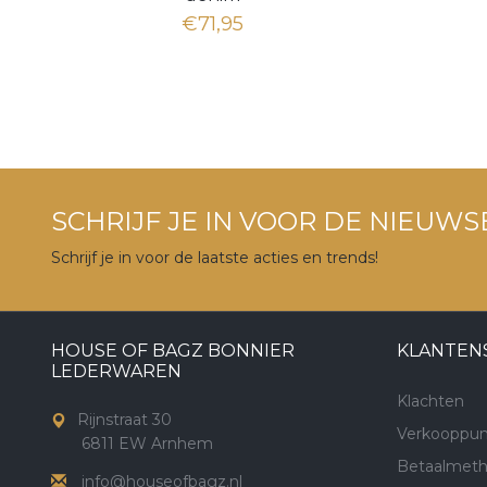
€71,95
SCHRIJF JE IN VOOR DE NIEUWS
Schrijf je in voor de laatste acties en trends!
HOUSE OF BAGZ BONNIER
KLANTEN
LEDERWAREN
Klachten
Rijnstraat 30
Verkooppun
6811 EW Arnhem
Betaalmet
info@houseofbagz.nl