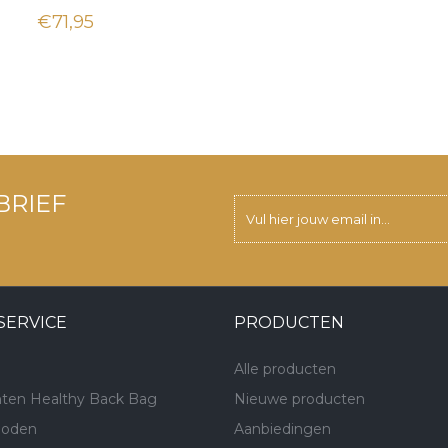
€71,95
BRIEF
SERVICE
PRODUCTEN
Alle producten
ten Healthy Back Bag
Nieuwe producten
hoden
Aanbiedingen