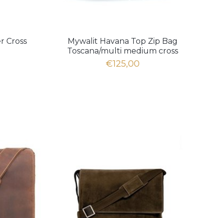
r Cross
Mywalit Havana Top Zip Bag
Toscana/multi medium cross
body
€125,00