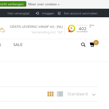
ericht verbergen
Meer over cookies »
Mijn verlanglijst
Inloggen
Een account aanmaken
GRATIS LEVERING VANAF 40,- (NL)
Verzending incl. T&T
0
S
SALE
Standaard