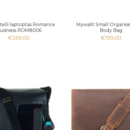
atelli laptoptas Romance
Mywalit Small Organise
usiness ROM8006
Body Bag
€269,00
€199,00