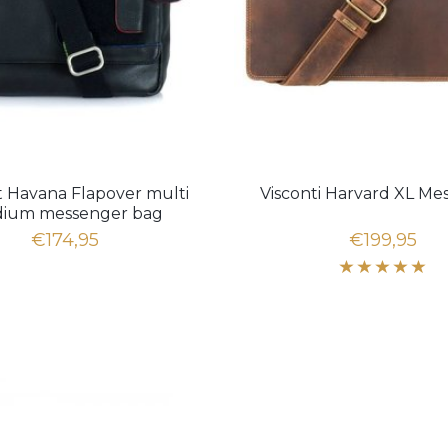
t Havana Flapover multi
Visconti Harvard XL Me
ium messenger bag
€174,95
€199,95