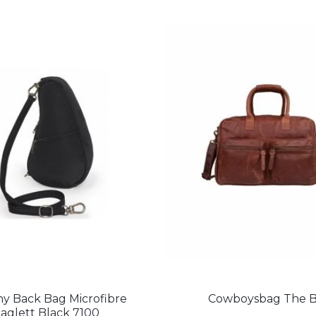
hy Back Bag Microfibre
Cowboysbag The 
aglett Black 7100