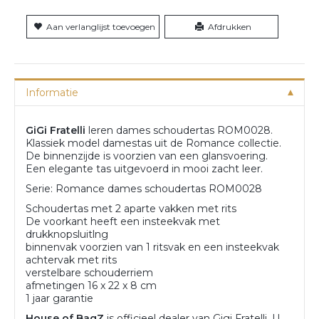
Aan verlanglijst toevoegen
Afdrukken
Informatie
GiGi Fratelli
leren dames schoudertas ROM0028.
Klassiek model damestas uit de Romance collectie.
De binnenzijde is voorzien van een glansvoering.
Een elegante tas uitgevoerd in mooi zacht leer.
Serie: Romance dames schoudertas ROM0028
Schoudertas met 2 aparte vakken met rits
De voorkant heeft een insteekvak met
drukknopsluitlng
binnenvak voorzien van 1 ritsvak en een insteekvak
achtervak met rits
verstelbare schouderriem
afmetingen 16 x 22 x 8 cm
1 jaar garantie
House of BagZ
is officieel dealer van Gigi Fratelli. U