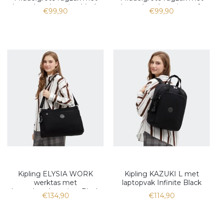
laptopbescherming black
laptopbescherming soft
€99,90
€99,90
noir
sand
Kipling ELYSIA WORK
Kipling KAZUKI L met
werktas met
laptopvak Infinite Black
laptopbescherming, Black
€134,90
€114,90