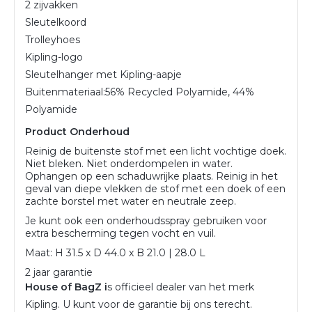
2 zijvakken
Sleutelkoord
Trolleyhoes
Kipling-logo
Sleutelhanger met Kipling-aapje
Buitenmateriaal:
56% Recycled Polyamide, 44%
Polyamide
Product Onderhoud
Reinig de buitenste stof met een licht vochtige doek.
Niet bleken. Niet onderdompelen in water.
Ophangen op een schaduwrijke plaats. Reinig in het
geval van diepe vlekken de stof met een doek of een
zachte borstel met water en neutrale zeep.
Je kunt ook een onderhoudsspray gebruiken voor
extra bescherming tegen vocht en vuil.
Maat: H 31.5 x D 44.0 x B 21.0 | 28.0 L
2 jaar garantie
House of BagZ i
s officieel dealer van het merk
Kipling. U kunt voor de garantie bij ons terecht.