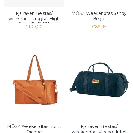
Fjallraven Reistas/
MŌSZ Weekendtas Sandy
weekendtas rugtas High
Beige
Coast Duffel 22
€109,00
€89,95
MŌSZ Weekendtas Burnt
Fjallraven Reistas/
Orange
weekendtas Vardag duffel