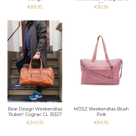
30
€89,95
€92,95
Bear Design Weekendtas
MŌSZ Weekendtas Blush
'Ruben' Cognac CL 35327
Pink
€249,95
€89,95