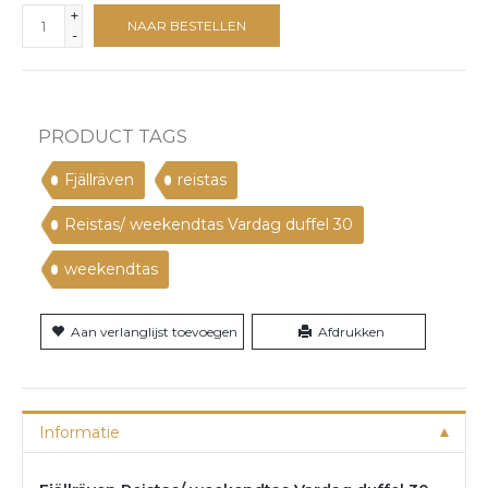
+
NAAR BESTELLEN
-
PRODUCT TAGS
Fjällräven
reistas
Reistas/ weekendtas Vardag duffel 30
weekendtas
Aan verlanglijst toevoegen
Afdrukken
Informatie