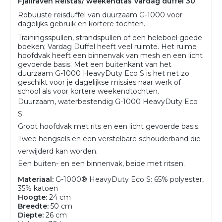
Fjällräven Reistas/ weekendtas Vardag duffel 30
Robuuste reisduffel van duurzaam G-1000 voor
dagelijks gebruik en kortere tochten.
Trainingsspullen, strandspullen of een heleboel goede
boeken; Vardag Duffel heeft veel ruimte. Het ruime
hoofdvak heeft een binnenvak van mesh en een licht
gevoerde basis. Met een buitenkant van het
duurzaam G-1000 HeavyDuty Eco S is het net zo
geschikt voor je dagelijkse missies naar werk of
school als voor kortere weekendtochten.
Duurzaam, waterbestendig G-1000 HeavyDuty Eco
S.
Groot hoofdvak met rits en een licht gevoerde basis.
Twee hengsels en een verstelbare schouderband die
verwijderd kan worden.
Een buiten- en een binnenvak, beide met ritsen.
Materiaal:
G-1000® HeavyDuty Eco S: 65% polyester,
35% katoen
Hoogte:
24 cm
Breedte:
50 cm
Diepte:
26 cm