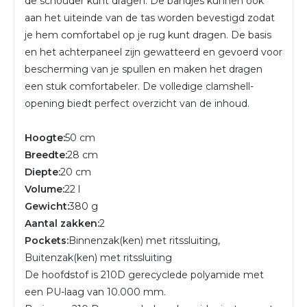
de schouder kunt dragen. De bandjes kunnen ook
aan het uiteinde van de tas worden bevestigd zodat
je hem comfortabel op je rug kunt dragen. De basis
en het achterpaneel zijn gewatteerd en gevoerd voor
bescherming van je spullen en maken het dragen
een stuk comfortabeler. De volledige clamshell-
opening biedt perfect overzicht van de inhoud.
Hoogte:
50 cm
Breedte:
28 cm
Diepte:
20 cm
Volume:
22 l
Gewicht:
380 g
Aantal zakken:
2
Pockets:
Binnenzak(ken) met ritssluiting,
Buitenzak(ken) met ritssluiting
De hoofdstof is 210D gerecyclede polyamide met
een PU-laag van 10.000 mm.