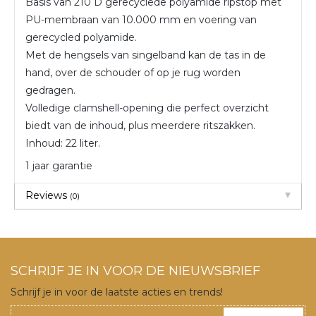
Basis van 210 D gerecyclede polyamide ripstop met
PU-membraan van 10.000 mm en voering van
gerecycled polyamide.
Met de hengsels van singelband kan de tas in de
hand, over de schouder of op je rug worden
gedragen.
Volledige clamshell-opening die perfect overzicht
biedt van de inhoud, plus meerdere ritszakken.
Inhoud: 22 liter.
1 jaar garantie
Reviews
(0)
SCHRIJF JE IN VOOR DE NIEUWSBRIEF
Schrijf je in voor de laatste acties en trends!