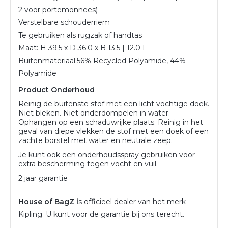
2 voor portemonnees)
Verstelbare schouderriem
Te gebruiken als rugzak of handtas
Maat: H 39.5 x D 36.0 x B 13.5 | 12.0 L
Buitenmateriaal:
56% Recycled Polyamide, 44%
Polyamide
Product Onderhoud
Reinig de buitenste stof met een licht vochtige doek.
Niet bleken. Niet onderdompelen in water.
Ophangen op een schaduwrijke plaats. Reinig in het
geval van diepe vlekken de stof met een doek of een
zachte borstel met water en neutrale zeep.
Je kunt ook een onderhoudsspray gebruiken voor
extra bescherming tegen vocht en vuil.
2 jaar garantie
House of BagZ i
s officieel dealer van het merk
Kipling. U kunt voor de garantie bij ons terecht.