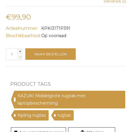
Reviews
(0)
€99,90
Artikelnummer:
KPKI3171P391
Beschikbaarheid:
Op voorraad
+
NAAR BESTELLEN
-
PRODUCT TAGS
KAZUKI Middelgrote rugzak met
laptopbescherming
Kipling rugtas
rugtas