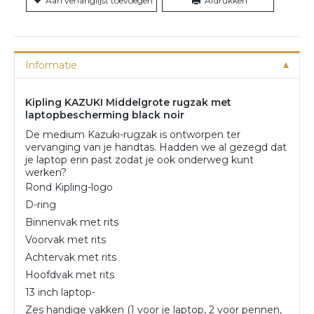
Aan verlanglijst toevoegen
Afdrukken
Informatie
Kipling KAZUKI Middelgrote rugzak met
laptopbescherming black noir
De medium Kazuki-rugzak is ontworpen ter
vervanging van je handtas. Hadden we al gezegd dat
je laptop erin past zodat je ook onderweg kunt
werken?
Rond Kipling-logo
D-ring
Binnenvak met rits
Voorvak met rits
Achtervak met rits
Hoofdvak met rits
13 inch laptop-
Zes handige vakken (1 voor je laptop, 2 voor pennen,