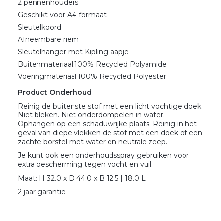
2 pennenhouders
Geschikt voor A4-formaat
Sleutelkoord
Afneembare riem
Sleutelhanger met Kipling-aapje
Buitenmateriaal:
100% Recycled Polyamide
Voeringmateriaal:
100% Recycled Polyester
Product Onderhoud
Reinig de buitenste stof met een licht vochtige doek.
Niet bleken. Niet onderdompelen in water.
Ophangen op een schaduwrijke plaats. Reinig in het
geval van diepe vlekken de stof met een doek of een
zachte borstel met water en neutrale zeep.
Je kunt ook een onderhoudsspray gebruiken voor
extra bescherming tegen vocht en vuil.
Maat: H 32.0 x D 44.0 x B 12.5 | 18.0 L
2 jaar garantie