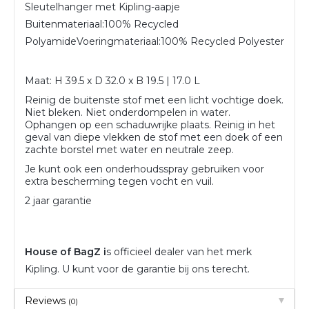
Sleutelhanger met Kipling-aapje
Buitenmateriaal:
100% Recycled
Polyamide
Voeringmateriaal:
100% Recycled Polyester
Maat: H 39.5 x D 32.0 x B 19.5 | 17.0 L
Reinig de buitenste stof met een licht vochtige doek.
Niet bleken. Niet onderdompelen in water.
Ophangen op een schaduwrijke plaats. Reinig in het
geval van diepe vlekken de stof met een doek of een
zachte borstel met water en neutrale zeep.
Je kunt ook een onderhoudsspray gebruiken voor
extra bescherming tegen vocht en vuil.
2 jaar garantie
House of BagZ i
s officieel dealer van het merk
Kipling. U kunt voor de garantie bij ons terecht.
Reviews
(0)