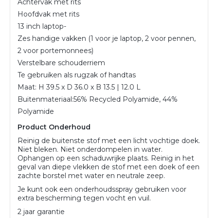
Achtervak met rits
Hoofdvak met rits
13 inch laptop-
Zes handige vakken (1 voor je laptop, 2 voor pennen,
2 voor portemonnees)
Verstelbare schouderriem
Te gebruiken als rugzak of handtas
Maat: H 39.5 x D 36.0 x B 13.5 | 12.0 L
Buitenmateriaal:
56% Recycled Polyamide, 44%
Polyamide
Product Onderhoud
Reinig de buitenste stof met een licht vochtige doek.
Niet bleken. Niet onderdompelen in water.
Ophangen op een schaduwrijke plaats. Reinig in het
geval van diepe vlekken de stof met een doek of een
zachte borstel met water en neutrale zeep.
Je kunt ook een onderhoudsspray gebruiken voor
extra bescherming tegen vocht en vuil.
2 jaar garantie