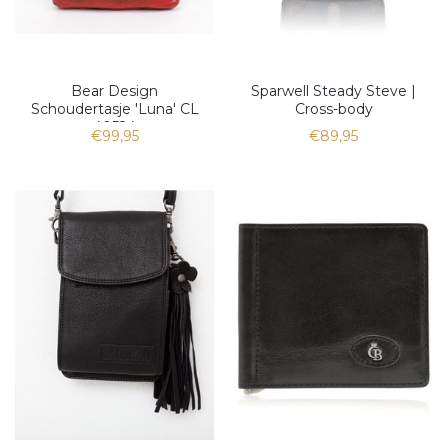
Bear Design
Sparwell Steady Steve |
Schoudertasje 'Luna' CL
Cross-body
40524
€99,95
€89,95