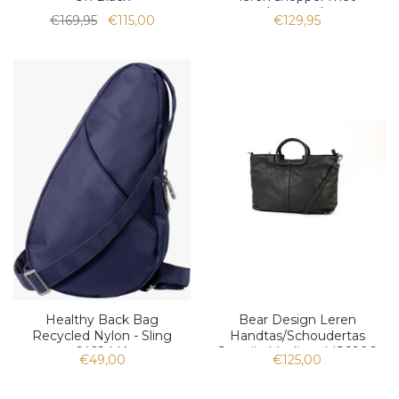
laptopvak
€169,95
€115,00
€129,95
Healthy Back Bag
Bear Design Leren
Recycled Nylon - Sling
Handtas/Schoudertas
6401-MA
Jasmijn Medium MJ 1906
€49,00
€125,00