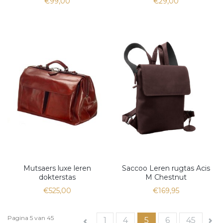
€99,00
€29,00
Mutsaers luxe leren
Saccoo Leren rugtas Acis
dokterstas
M Chestnut
€525,00
€169,95
Pagina 5 van 45
1
4
5
6
45