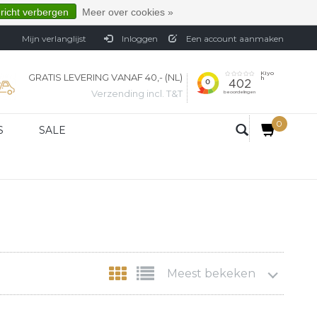
ericht verbergen
Meer over cookies »
Mijn verlanglijst
Inloggen
Een account aanmaken
GRATIS LEVERING VANAF 40,- (NL)
Verzending incl. T&T
0
S
SALE
Meest bekeken