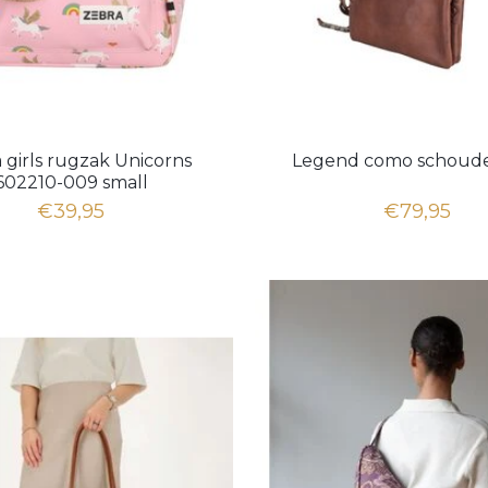
 girls rugzak Unicorns
Legend como schoude
602210-009 small
€39,95
€79,95