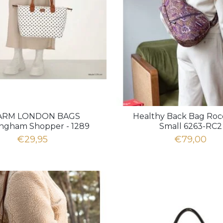
ARM LONDON BAGS
Healthy Back Bag Roco
ngham Shopper - 1289
Small 6263-RC2
Dots wit zwart
€29,95
€79,00