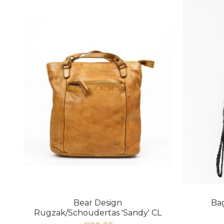
Bear Design
Ba
Rugzak/Schoudertas 'Sandy' CL
40273