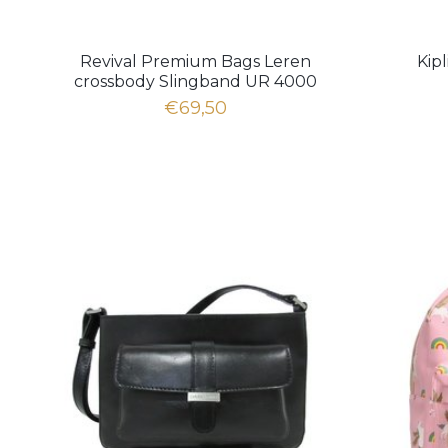
Revival Premium Bags Leren
Kipl
crossbody Slingband UR 4000
Hunter Brown
€69,50