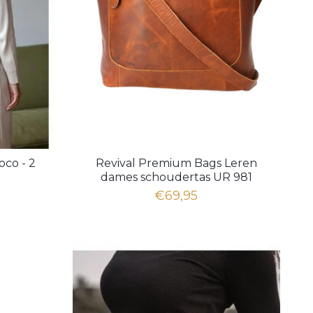
co - 2
Revival Premium Bags Leren
dames schoudertas UR 981
Natural Brown
€69,95