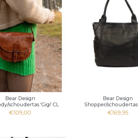
Bear Design
Bear Design
dy/schoudertas 'Gigi' CL
Shopper/schoudertas 
41770
€109,00
€169,95