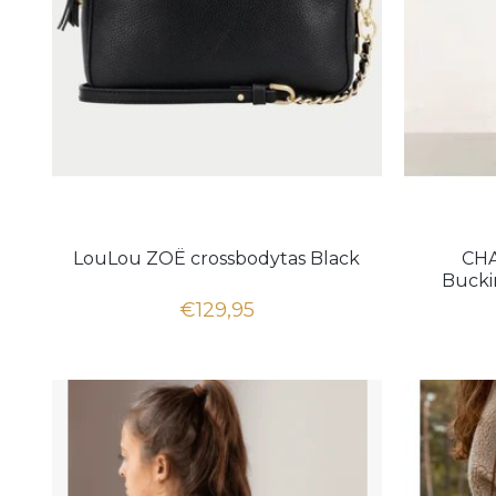
LouLou ZOË crossbodytas Black
CH
Bucki
€129,95