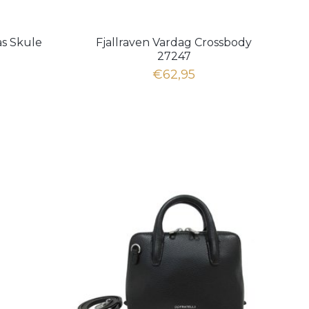
as Skule
Fjallraven Vardag Crossbody
27247
€62,95