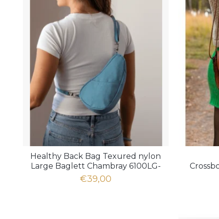
Healthy Back Bag Texured nylon
Large Baglett Chambray 6100LG-
Crossbo
CM
€39,00