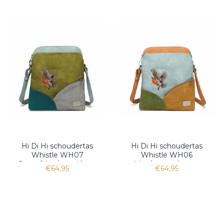
Hi Di Hi schoudertas
Hi Di Hi schoudertas
Whistle WH07
Whistle WH06
Green/blue/petrol/grey
blue/orange/green
€64,95
€64,95