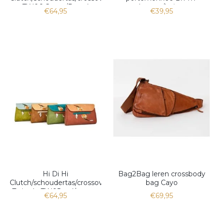
TW06 Green/Petrol
l.green/beige
€64,95
€39,95
Hi Di Hi
Bag2Bag leren crossbody
Clutch/schoudertas/crossover
bag Cayo
Twiggle TW05 red/orange
€64,95
€69,95