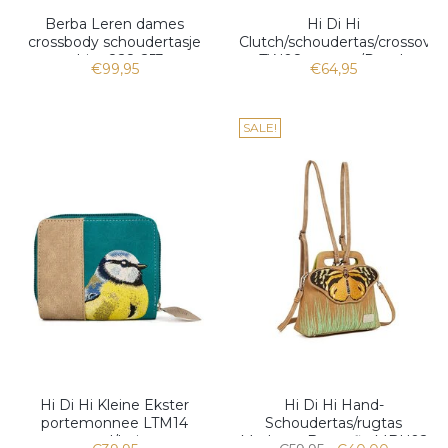
Berba Leren dames
Hi Di Hi
crossbody schoudertasje
Clutch/schoudertas/crossover
white 828-253
TW08 cognac/Peach
€99,95
€64,95
SALE!
Hi Di Hi Kleine Ekster
Hi Di Hi Hand-
portemonnee LTM14
Schoudertas/rugtas
petrol/beige
Madame Butterfly MBU02