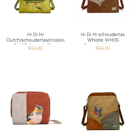
Hi Di Hi
Hi Di Hi schoudertas
Clutch/schoudertas/crossoverTwiggle
Whistle WH05
TW07 Green/L.Blue
Beige/red/cognac
€64,95
€64,95