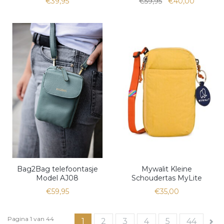
€39,95
€59,95
€40,00
Bag2Bag telefoontasje
Mywalit Kleine
Model AJ08
Schoudertas MyLite
€59,95
€35,00
Pagina 1 van 44
1
2
3
4
5
44