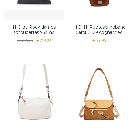
H. J. de Rooy dames
Hi Di Hi Rugtas/slingband
schoudertas 933543
Carol CL29 cognac/red
€129,95
€75,00
€54,95