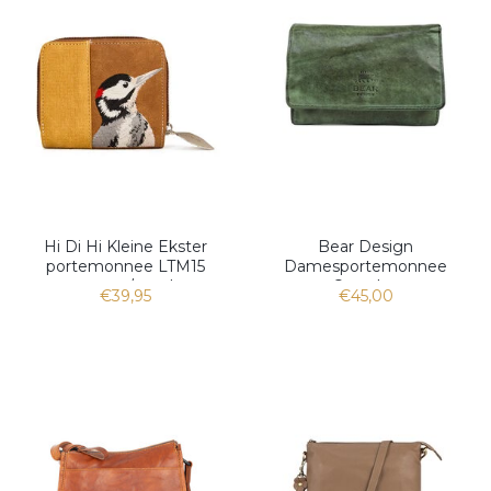
Hi Di Hi Kleine Ekster
Bear Design
portemonnee LTM15
Damesportemonnee
cognac/peach
Overslag
€39,95
€45,00