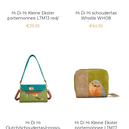
Hi Di Hi Kleine Ekster
Hi Di Hi schoudertas
portemonnee LTM13 red/
Whistle WH08
l.grey
peach/cognac/orange
€39,95
€64,95
Hi Di Hi
Hi Di Hi Kleine Ekster
Clutch/schoudertas/crossoverTwiggle
portemonnee LTM17