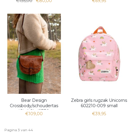
€135,00
€80,00
€69,95
Bear Design
Zebra girls rugzak Unicorns
Crossbody/schoudertas
602210-009 small
'Gigi' CL 41770
€109,00
€39,95
Pagina 3 van 44