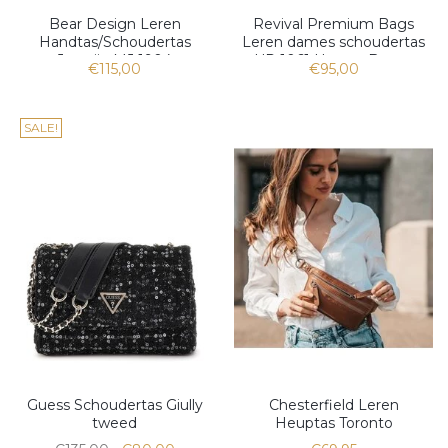
Bear Design Leren
Revival Premium Bags
Handtas/Schoudertas
Leren dames schoudertas
Jasmijn MJ 1904
UR 1061 Hunter Brown
€115,00
€95,00
SALE!
Guess Schoudertas Giully
Chesterfield Leren
tweed
Heuptas Toronto