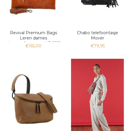
Revival Premium Bags
Chabo telefoontasje
Leren dames
Mover
shopper/laptoptas UR 1215
€165,00
€79,95
Natural