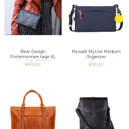
Bear Design
Mywalit MyLite Medium
Portemonnee tasje XL
Organizer
'Uma' CL 30996
€89,00
€39,00