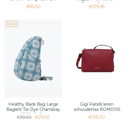
Brandy Cognac
€55,00
€219,95
SALE!
Healthy Back Bag Large
Gigi Fratelli leren
Baglett Tie Dye Chambray
schoudertas ROM0105
6260LG- CM
€39,00
€29,00
€139,00