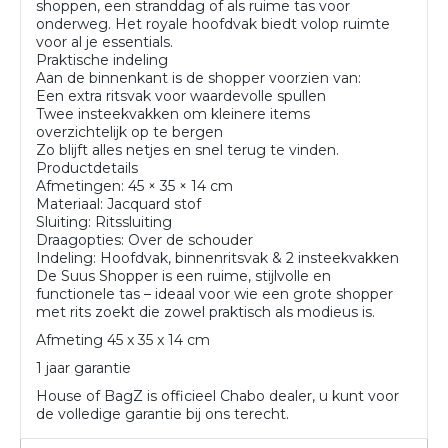
shoppen, een stranddag of als ruime tas voor
onderweg. Het royale hoofdvak biedt volop ruimte
voor al je essentials.
Praktische indeling
Aan de binnenkant is de shopper voorzien van:
Een extra ritsvak voor waardevolle spullen
Twee insteekvakken om kleinere items
overzichtelijk op te bergen
Zo blijft alles netjes en snel terug te vinden.
Productdetails
Afmetingen: 45 × 35 × 14 cm
Materiaal: Jacquard stof
Sluiting: Ritssluiting
Draagopties: Over de schouder
Indeling: Hoofdvak, binnenritsvak & 2 insteekvakken
De Suus Shopper is een ruime, stijlvolle en
functionele tas – ideaal voor wie een grote shopper
met rits zoekt die zowel praktisch als modieus is.
Afmeting 45 x 35 x 14 cm
1 jaar garantie
House of BagZ is officieel Chabo dealer, u kunt voor
de volledige garantie bij ons terecht.