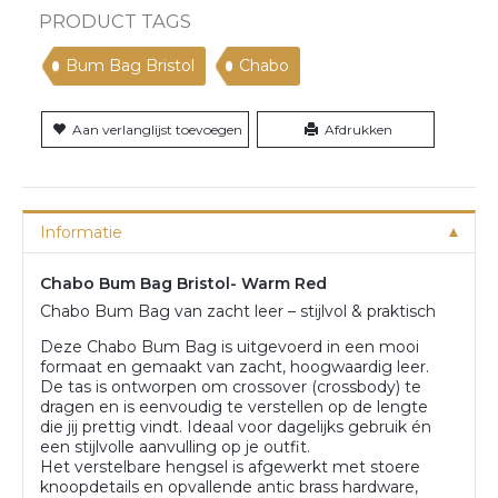
PRODUCT TAGS
Bum Bag Bristol
Chabo
Aan verlanglijst toevoegen
Afdrukken
Informatie
Chabo Bum Bag Bristol- Warm Red
Chabo Bum Bag van zacht leer – stijlvol & praktisch
Deze Chabo Bum Bag is uitgevoerd in een mooi
formaat en gemaakt van zacht, hoogwaardig leer.
De tas is ontworpen om crossover (crossbody) te
dragen en is eenvoudig te verstellen op de lengte
die jij prettig vindt. Ideaal voor dagelijks gebruik én
een stijlvolle aanvulling op je outfit.
Het verstelbare hengsel is afgewerkt met stoere
knoopdetails en opvallende antic brass hardware,