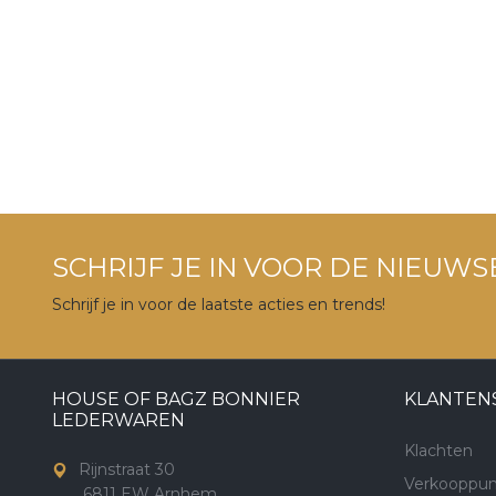
SCHRIJF JE IN VOOR DE NIEUWS
Schrijf je in voor de laatste acties en trends!
HOUSE OF BAGZ BONNIER
KLANTEN
LEDERWAREN
Klachten
Rijnstraat 30
Verkooppun
6811 EW Arnhem