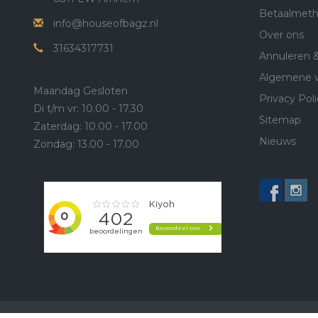
Betaalmet
info@houseofbagz.nl
Over ons
31634317731
Annuleren 
Algemene 
Maandag Gesloten
Privacy Poli
Di t/m vr: 10.00 - 17.30
Sitemap
Zaterdag: 10.00 - 17.00
Nieuws
Zondag: 13.00 - 17.00