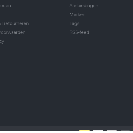
hoden
Aanbiedingen
Merken
& Retourneren
Tags
voorwaarden
RSS-feed
cy