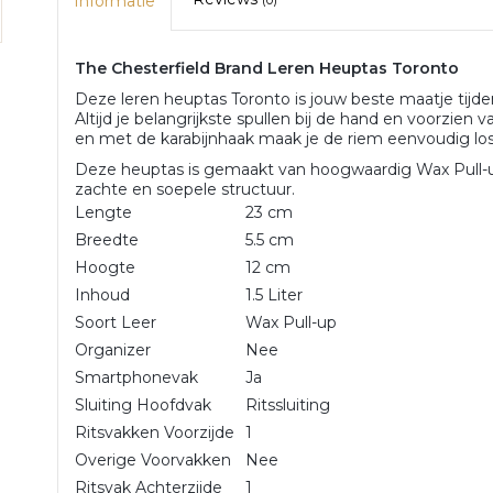
Informatie
(0)
The Chesterfield Brand Leren Heuptas Toronto
Deze leren heuptas Toronto is jouw beste maatje tijdens
Altijd je belangrijkste spullen bij de hand en voorzien 
en met de karabijnhaak maak je de riem eenvoudig lo
Deze heuptas is gemaakt van hoogwaardig Wax Pull-u
zachte en soepele structuur.
Lengte
23 cm
Breedte
5.5 cm
Hoogte
12 cm
Inhoud
1.5 Liter
Soort Leer
Wax Pull-up
Organizer
Nee
Smartphonevak
Ja
Sluiting Hoofdvak
Ritssluiting
Ritsvakken Voorzijde
1
Overige Voorvakken
Nee
Ritsvak Achterzijde
1