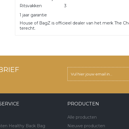
Ritsvakken
3
1 jaar garantie
House of BagZ is officieel dealer van het merk The Che
terecht.
BRIEF
SERVICE
PRODUCTEN
Alle producten
ten Healthy Back Bag
Nieuwe producten