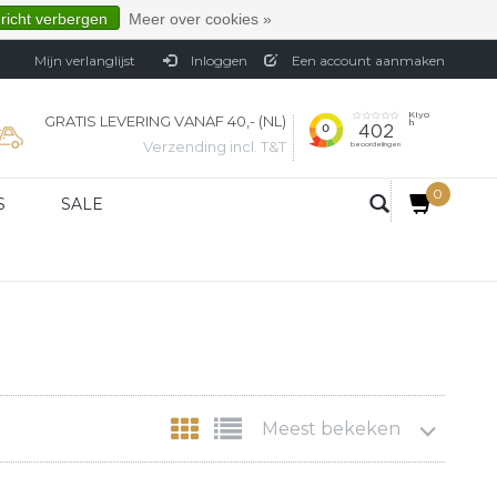
ericht verbergen
Meer over cookies »
Mijn verlanglijst
Inloggen
Een account aanmaken
GRATIS LEVERING VANAF 40,- (NL)
Verzending incl. T&T
0
S
SALE
Meest bekeken