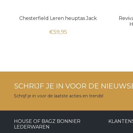
Chesterfield Leren heuptas Jack
Reviv
H
€59,95
SCHRIJF JE IN VOOR DE NIEUWS
Schrijf je in voor de laatste acties en trends!
HOUSE OF BAGZ BONNIER
KLANTEN
LEDERWAREN