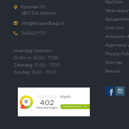
Klachten
Rijnstraat 30
Verkooppun
6811 EW Arnhem
Betaalmet
info@houseofbagz.nl
Over ons
31634317731
Annuleren 
Algemene 
Maandag Gesloten
Privacy Poli
Di t/m vr: 10.00 - 17.30
Sitemap
Zaterdag: 10.00 - 17.00
Nieuws
Zondag: 13.00 - 17.00