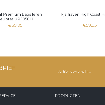
al Premium Bags leren
Fjallraven High Coast H
euptas UR 1056 H
€39,95
€59,95
BRIEF
SERVICE
PRODUCTEN