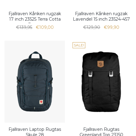
Fjallraven Kånken rugzak
Fjallraven Kånken rugzak
17 inch 23525 Terra Cotta
Lavendel 15 inch 23524-457
Brown
€139,95
€109,00
€129,90
€99,90
SALE!
Fjallraven Laptop Rugtas
Fjallraven Rugtas
Skule 28
Greenland Top 23150