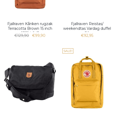
Fjallraven Kånken rugzak
Fjallraven Reistas/
Terracotta Brown 15 inch
weekendtas Vardag duffel
23524-243
30
€129,90
€99,90
€92,95
SALE!