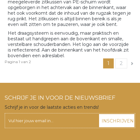
meegeleverde zitkussen van PE-schuim wordt
opgeborgen in het achtervak aan de binnenkant, waar
het ook voorkomt dat de inhoud van de rugzak tegen je
rug prikt. Het zitkussen is altijd binnen bereik is als je
even wilt zitten om te pauzeren, waar je ook bent.
Het draagsysteem is eenvoudig, maar praktisch en
bestaat uit handgrepen aan de bovenkant en smalle,
verstelbare schouderbanden. Het logo aan de voorzijde
is reflecterend. Aan de binnenkant van het hoofdvak zit
bovendien een adreslabel.
Pagina 1 van 2
1
2
SCHRIJF JE IN VOOR DE NIEUWSBRIEF
Schrijf je in voor de laatste acties en trends!
INSCHRIJVEN