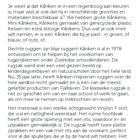
Je weet al dat Kånken er in een regenboog aan kleuren
is, maar wist je ook dat hij in verschillende groottes en
materialen beschikbaar is? We hebben grote Kånkens,
Mini Kånkens, Kånkens gemaakt van gerecyclede plastic
flessen en extra stevige Kånkens. Dus wat je ook mee
wilt nemen, er is een Kånken die bij je past - in groen, of
blauw, of roze, of..
Rechte ruggen zijn blije ruggen! Kånken is al in 1978
ontworpen om te helpen bij het voorkomen van
rugproblemen onder Zweedse schoolkinderen. De
rugzak werd snel een veel gezien beeld op
kinderdagverblijven en natuurscholen door het hele land.
Nu, 35 jaar later, heeft Kånken miljoenen ruggen over de
hele aardbol recht gemaakt en is één van de meest
geliefde producten van Fjällräven. De klassieke rugzak is
net zo geschikt om van en naar school of werk te gaan,
als om mee te nemen op trektochten en reizen.
Het materiaal is een sterke, lichtgewicht Vinylon F stof,
die vuil en nattigheid weerstaat. Het ruime hoofdvak
heeft een grote opening met een rits, waardoor in- en
uitpakken gemakkelijk is. De rugzak heeft twee platte
zijvakken en een vak met rits aan de voorkant, perfect
voor al die spulletjes die je bij de hand wilt hebben. Het