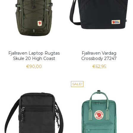
Fjallraven Laptop Rugtas
Fjallraven Vardag
Skule 20 High Coast
Crossbody 27247
€90,00
€62,95
SALE!