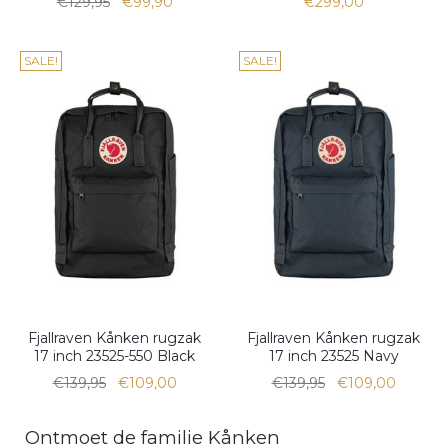
€129,95
€99,90
€299,00
SALE!
SALE!
Fjallraven Kånken rugzak
Fjallraven Kånken rugzak
17 inch 23525-550 Black
17 inch 23525 Navy
€139,95
€109,00
€139,95
€109,00
Ontmoet de familie Kånken