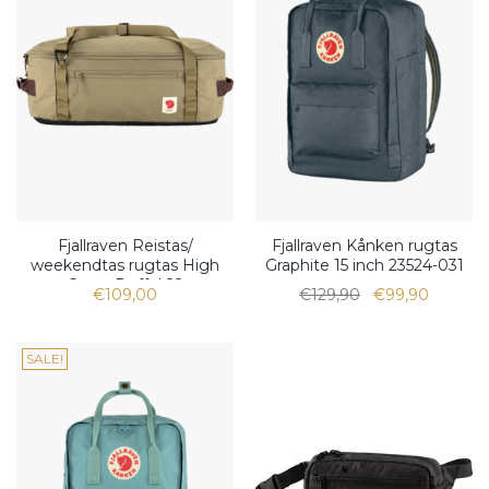
Fjallraven Reistas/
Fjallraven Kånken rugtas
weekendtas rugtas High
Graphite 15 inch 23524-031
Coast Duffel 22
€109,00
€129,90
€99,90
SALE!