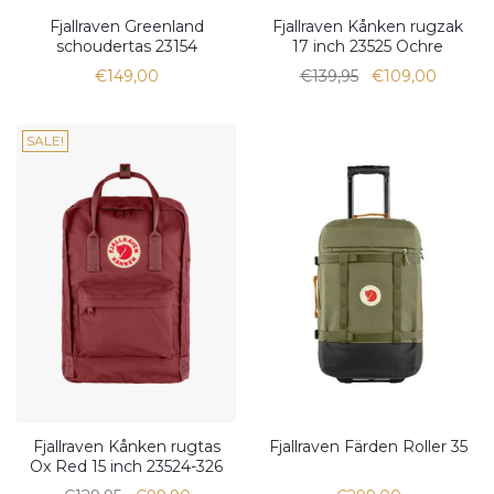
Fjallraven Greenland
Fjallraven Kånken rugzak
schoudertas 23154
17 inch 23525 Ochre
€149,00
€139,95
€109,00
SALE!
Fjallraven Kånken rugtas
Fjallraven Färden Roller 35
Ox Red 15 inch 23524-326