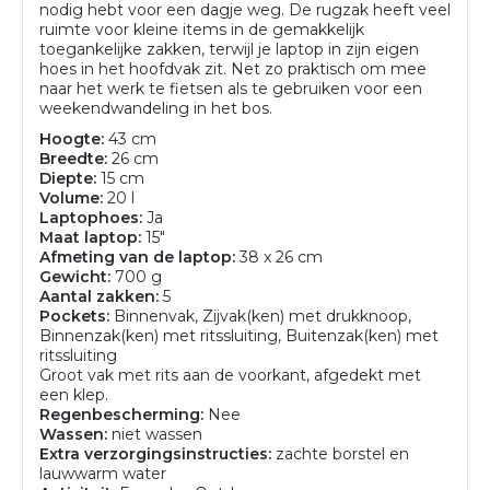
nodig hebt voor een dagje weg. De rugzak heeft veel
ruimte voor kleine items in de gemakkelijk
toegankelijke zakken, terwijl je laptop in zijn eigen
hoes in het hoofdvak zit. Net zo praktisch om mee
naar het werk te fietsen als te gebruiken voor een
weekendwandeling in het bos.
Hoogte:
43 cm
Breedte:
26 cm
Diepte:
15 cm
Volume:
20 l
Laptophoes:
Ja
Maat laptop:
15"
Afmeting van de laptop:
38 x 26 cm
Gewicht:
700 g
Aantal zakken:
5
Pockets:
Binnenvak, Zijvak(ken) met drukknoop,
Binnenzak(ken) met ritssluiting, Buitenzak(ken) met
ritssluiting
Groot vak met rits aan de voorkant, afgedekt met
een klep.
Regenbescherming:
Nee
Wassen:
niet wassen
Extra verzorgingsinstructies:
zachte borstel en
lauwwarm water