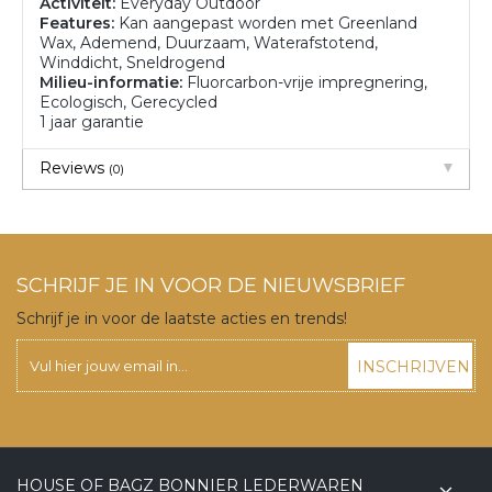
Activiteit:
Everyday Outdoor
Features:
Kan aangepast worden met Greenland
Wax, Ademend, Duurzaam, Waterafstotend,
Winddicht, Sneldrogend
Milieu-informatie:
Fluorcarbon-vrije impregnering,
Ecologisch, Gerecycled
1 jaar garantie
Reviews
(0)
SCHRIJF JE IN VOOR DE NIEUWSBRIEF
Schrijf je in voor de laatste acties en trends!
INSCHRIJVEN
HOUSE OF BAGZ BONNIER LEDERWAREN