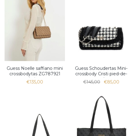
Guess Noelle saffiano mini
Guess Schoudertas Mini-
crossbodytas ZG787921
crossbody Cristi pied-de-
beige
poule
€135,00
€145,00
€85,00