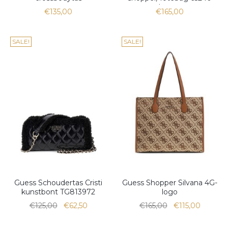
brown
€135,00
€165,00
SALE!
SALE!
Guess Schoudertas Cristi
Guess Shopper Silvana 4G-
kunstbont TG813972
logo
€125,00
€62,50
€165,00
€115,00