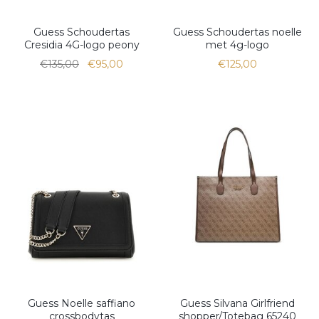
Guess Schoudertas
Guess Schoudertas noelle
Cresidia 4G-logo peony
met 4g-logo
€135,00
€95,00
€125,00
Guess Noelle saffiano
Guess Silvana Girlfriend
crossbodytas
shopper/Totebag 65240