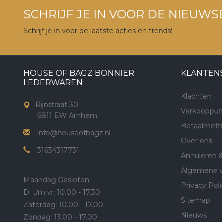
SCHRIJF JE IN VOOR DE NIEUWS
Schrijf je in voor de laatste acties en trends!
HOUSE OF BAGZ BONNIER
KLANTEN
LEDERWAREN
Klachten
Rijnstraat 30
Verkooppun
6811 EW Arnhem
Betaalmet
info@houseofbagz.nl
Over ons
31634317731
Annuleren 
Algemene 
Maandag Gesloten
Privacy Poli
Di t/m vr: 10.00 - 17.30
Sitemap
Zaterdag: 10.00 - 17.00
Nieuws
Zondag: 13.00 - 17.00