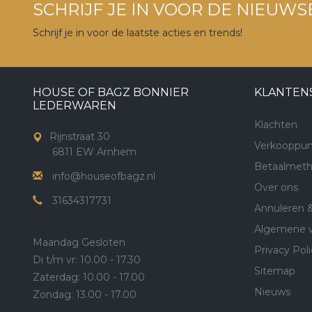
SCHRIJF JE IN VOOR DE NIEUWS
Schrijf je in voor de laatste acties en trends!
HOUSE OF BAGZ BONNIER
KLANTEN
LEDERWAREN
Klachten
Rijnstraat 30
Verkooppun
6811 EW Arnhem
Betaalmet
info@houseofbagz.nl
Over ons
31634317731
Annuleren 
Algemene 
Maandag Gesloten
Privacy Poli
Di t/m vr: 10.00 - 17.30
Sitemap
Zaterdag: 10.00 - 17.00
Nieuws
Zondag: 13.00 - 17.00