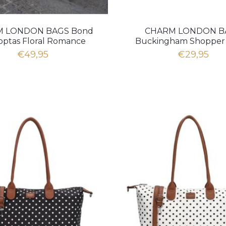
 LONDON BAGS Bond
CHARM LONDON B
optas Floral Romance
Buckingham Shopper 
Dots zwart wit
€49,95
€29,95