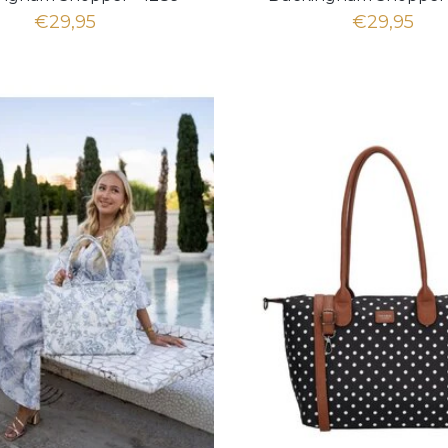
Dots wit zwart
Dots, Taupe
€29,95
€29,95