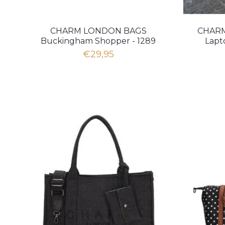
CHARM LONDON BAGS
CHARM
Buckingham Shopper - 1289
Lapt
Dots wit op taupe
€29,95