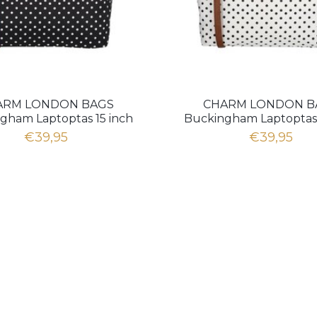
ARM LONDON BAGS
CHARM LONDON B
gham Laptoptas 15 inch
Buckingham Laptoptas 
zwart wit
wit zwart
€39,95
€39,95