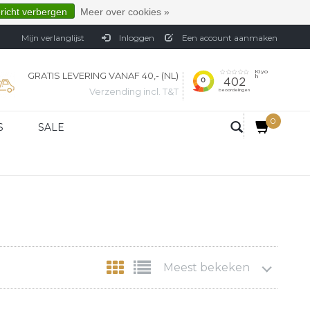
ericht verbergen
Meer over cookies »
Mijn verlanglijst
Inloggen
Een account aanmaken
GRATIS LEVERING VANAF 40,- (NL)
Verzending incl. T&T
0
S
SALE
Meest bekeken