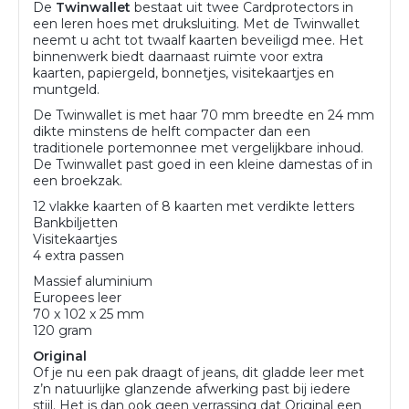
De
Twinwallet
bestaat uit twee Cardprotectors in
een leren hoes met druksluiting. Met de Twinwallet
neemt u acht tot twaalf kaarten beveiligd mee. Het
binnenwerk biedt daarnaast ruimte voor extra
kaarten, papiergeld, bonnetjes, visitekaartjes en
muntgeld.
De Twinwallet is met haar 70 mm breedte en 24 mm
dikte minstens de helft compacter dan een
traditionele portemonnee met vergelijkbare inhoud.
De Twinwallet past goed in een kleine damestas of in
een broekzak.
12 vlakke kaarten of 8 kaarten met verdikte letters
Bankbiljetten
Visitekaartjes
4 extra passen
Massief aluminium
Europees leer
70 x 102 x 25 mm
120 gram
Original
Of je nu een pak draagt of jeans, dit gladde leer met
z’n natuurlijke glanzende afwerking past bij iedere
stijl. Het is dan ook geen verrassing dat Original een