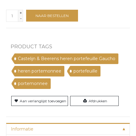
+
NAAR BESTELLEN
-
PRODUCT TAGS
Castelijn & Beerens heren portefeuille Gaucho
heren portemonnee
portefeuille
portemonnee
Aan verlanglijst toevoegen
Afdrukken
Informatie