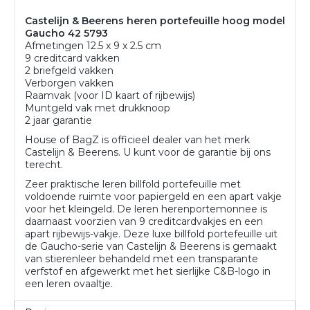
Castelijn & Beerens heren portefeuille hoog model
Gaucho 42 5793
Afmetingen 12.5 x 9 x 2.5 cm
9 creditcard vakken
2 briefgeld vakken
Verborgen vakken
Raamvak (voor ID kaart of rijbewijs)
Muntgeld vak met drukknoop
2 jaar garantie
House of BagZ is officieel dealer van het merk
Castelijn & Beerens. U kunt voor de garantie bij ons
terecht.
Zeer praktische leren billfold portefeuille met
voldoende ruimte voor papiergeld en een apart vakje
voor het kleingeld. De leren herenportemonnee is
daarnaast voorzien van 9 creditcardvakjes en een
apart rijbewijs-vakje. Deze luxe billfold portefeuille uit
de Gaucho-serie van Castelijn & Beerens is gemaakt
van stierenleer behandeld met een transparante
verfstof en afgewerkt met het sierlijke C&B-logo in
een leren ovaaltje.