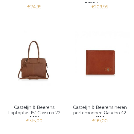
RFID | cognac
€74,95
€109,95
Castelijn & Beerens
Castelijn & Beerens heren
Laptoptas 15” Carisma 72
portemonnee Gaucho 42
9664
4190
€315,00
€99,00