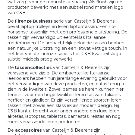
wat zorgt voor de robuuste uitstraling. Als finish zijn de
producten bewerkt met een subtiel rond metalen logo
van C&B.
De
Firenze Business
serie van Castelijn & Beerens
bevat laptop trolleys en leren laptoptassen. Een no-
nonsense tassenlijn met een professionele uitstraling. De
tassen zijn vervaardigd uit eersteklas Italiaanse
runderhuiden. De ambachtelijk gelooide tassen hebben
een natuurlijke uitstraling en een ietwat vettige touch. In
het leer van de Firenze-serie is het C&B-kwaliteitslogo
subtiel middels praeg verwerkt.
De
tassencollecties
van Castelijn & Beerens zijn
verassend veelzijdig. De ambachtelijke Italiaanse
leerlooiers hebben hun jarenlange ervaring gebruikt voor
het vervaardigen van deze producten, en dat is terug te
zien in de kwaliteit. Zowel dames als heren kunnen hier
terecht voor een hoge kwaliteit leren tas van Italiaans
nerfleer en gladleer. Er zijn verschillende soorten leren
tassen met zowel een klassiek als modern design. Bij
C&B kunt u terecht voor onder andere een luxe leren
aktetas, laptoptas, tablettas, damestas, reistas en nog
meer verrassende leren producten.
De
accessoires
van Castelijn & Beerens zijn