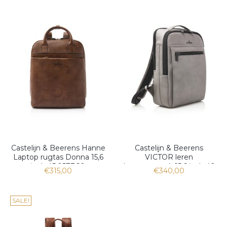
Castelijn & Beerens Hanne
Castelijn & Beerens
Laptop rugtas Donna 15,6
VICTOR leren
inch 45 9577C0
Laptoprugzak 15,6 inch 40
€315,00
€340,00
9576
SALE!