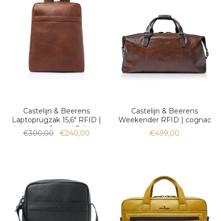
Castelijn & Beerens
Castelijn & Beerens
Laptoprugzak 15,6" RFID |
Weekender RFID | cognac
lichtbruin. Special Edition
€300,00
€240,00
€499,00