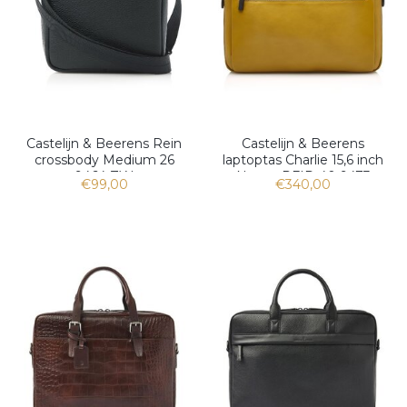
Castelijn & Beerens Rein
Castelijn & Beerens
crossbody Medium 26
laptoptas Charlie 15,6 inch
9464 ZW
Nappa RFID 40 9473
€99,00
€340,00