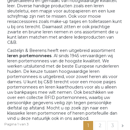
gedetailleerd en gemaakt van hoogwaardige kwaliteit
leer. Diverse handige producten zoals een leren
sleuteletui, een mapje voor autopapieren en een luxe
schrijfmap zijn niet te missen. Ook voor mooie
reisaccessoires zoals make-up tasjes en toilletassen kunt
u bij ons terecht. Daarnaast zitten er ook prachtige
zwarte en bruine leren riemen in ons assortiment die u
kunt laten matchen met andere lederproducten van
C&B.
Castelijn & Beerens heeft een uitgebreid assortiment
leren portemonnees
. Al sinds 1945 vervaardigen wij
leren portemonnees van de hoogste kwaliteit. We
werken uitsluitend met de beste Europese runderleren
huiden. De keuze tussen hoogwaardige leren
portemonnees is uitgebreid, voor zowel heren als voor
dames. U kunt bij C&B terecht voor een mooie pasjes
portemonnees en leren kaarthouders voor als u alleen
uw bankpasjes mee wilt nemen. Ook beschikken we
over een collectie RFID portemonnees, waarbij uw
persoonlijke gegevens veilig zijn tegen persoonlijke
diefstal op afstand. Mocht u op zoek zijn naar een
klassieke leren portemonnee of heren portefeuille dan
vind u deze natuurlijk ook in ons aanbod.
Pagina 1 van 3
1
2
3