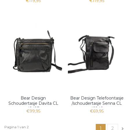
€119,95
€119,95
Bear Design
Bear Design Telefoontasje
Schoudertasje Davita CL
/schoudertasje Senna CL
42427
42240
€99,95
€69,95
Pagina 1 van 2
1
2