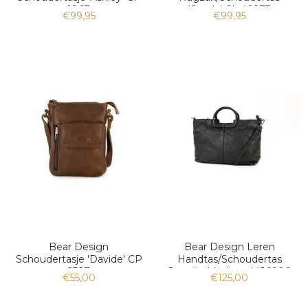
1867
'Sandy' CL 40273
€99,95
€99,95
Bear Design
Bear Design Leren
Schoudertasje 'Davide' CP
Handtas/Schoudertas
2327
Jasmijn Medium MJ 1906
€55,00
€125,00