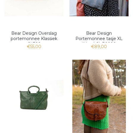
Bear Design Overslag
Bear Design
portemonnee Klassiek
Portemonnee tasje XL
CL782
'Uma' CL 30996
€55,00
€89,00