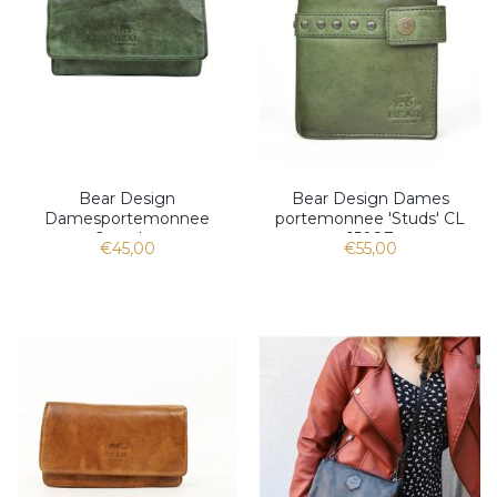
Bear Design
Bear Design Dames
Damesportemonnee
portemonnee 'Studs' CL
Overslag
15087
€45,00
€55,00