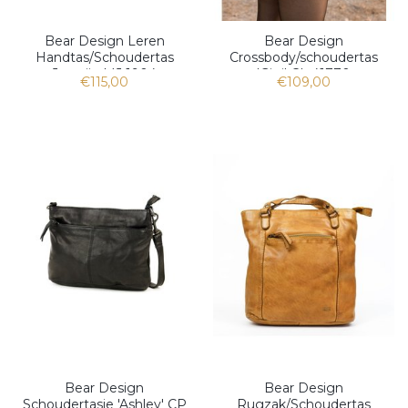
Bear Design Leren
Bear Design
Handtas/Schoudertas
Crossbody/schoudertas
Jasmijn MJ 1904
'Gigi' CL 41770
€115,00
€109,00
Bear Design
Bear Design
Schoudertasje 'Ashley' CP
Rugzak/Schoudertas