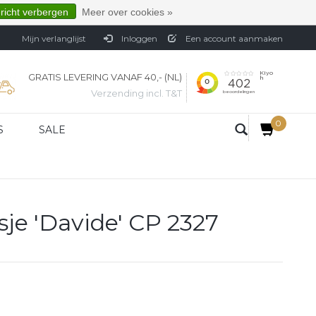
ericht verbergen
Meer over cookies »
Mijn verlanglijst
Inloggen
Een account aanmaken
GRATIS LEVERING VANAF 40,- (NL)
Verzending incl. T&T
0
S
SALE
je 'Davide' CP 2327