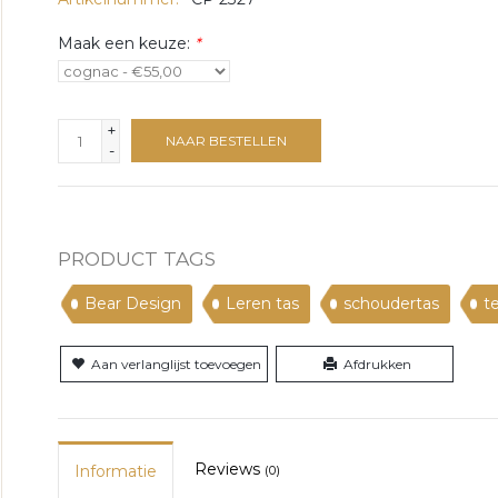
Maak een keuze:
*
+
NAAR BESTELLEN
-
PRODUCT TAGS
Bear Design
Leren tas
schoudertas
t
Aan verlanglijst toevoegen
Afdrukken
Reviews
Informatie
(0)