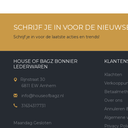
SCHRIJF JE IN VOOR DE NIEUWS
Schrijf je in voor de laatste acties en trends!
HOUSE OF BAGZ BONNIER
KLANTEN
LEDERWAREN
Klachten
Rijnstraat 30
Verkooppun
6811 EW Arnhem
Betaalmet
info@houseofbagz.nl
Over ons
31634317731
Annuleren 
Algemene 
Maandag Gesloten
Privacy Poli