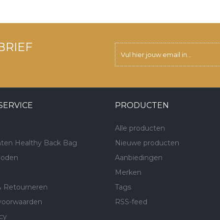
BRIEF
SERVICE
PRODUCTEN
Alle producten
ten Healthy Back Bag
Nieuwe producten
hoden
Aanbiedingen
Merken
& Retourneren
Tags
voorwaarden
RSS-feed
cy