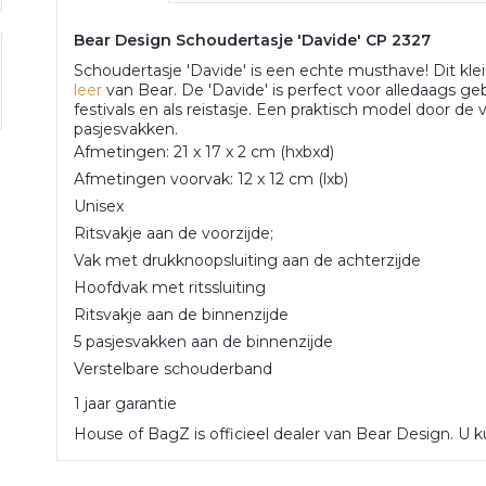
Bear Design
Schoudertasje 'Davide' CP 2327
Schoudertasje 'Davide' is een echte musthave! Dit kle
leer
van Bear. De 'Davide' is perfect voor alledaags ge
festivals en als reistasje. Een praktisch model door de 
pasjesvakken.
Afmetingen: 21 x 17 x 2 cm (hxbxd)
Afmetingen voorvak: 12 x 12 cm (lxb)
Unisex
Ritsvakje aan de voorzijde;
Vak met drukknoopsluiting aan de achterzijde
Hoofdvak met ritssluiting
Ritsvakje aan de binnenzijde
5 pasjesvakken aan de binnenzijde
Verstelbare schouderband
1 jaar garantie
House of BagZ is officieel dealer van Bear Design. U ku