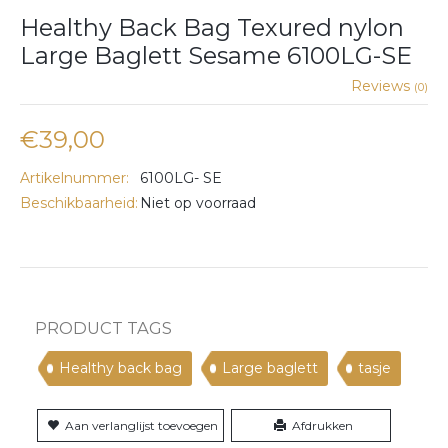
Healthy Back Bag Texured nylon
Large Baglett Sesame 6100LG-SE
Reviews
(0)
€39,00
Artikelnummer:
6100LG- SE
Beschikbaarheid:
Niet op voorraad
PRODUCT TAGS
Healthy back bag
Large baglett
tasje
Aan verlanglijst toevoegen
Afdrukken