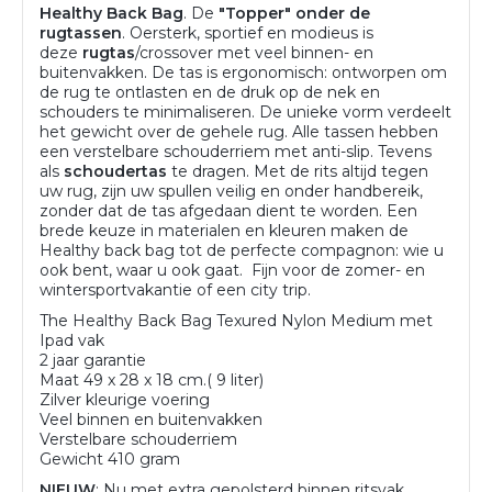
Healthy Back Bag
. De
"Topper" onder de
rugtassen
. Oersterk, sportief en modieus is
deze
rugtas
/crossover met veel binnen- en
buitenvakken. De tas is ergonomisch: ontworpen om
de rug te ontlasten en de druk op de nek en
schouders te minimaliseren. De unieke vorm verdeelt
het gewicht over de gehele rug. Alle tassen hebben
een verstelbare schouderriem met anti-slip. Tevens
als
schoudertas
te dragen. Met de rits altijd tegen
uw rug, zijn uw spullen veilig en onder handbereik,
zonder dat de tas afgedaan dient te worden. Een
brede keuze in materialen en kleuren maken de
Healthy back bag tot de perfecte compagnon: wie u
ook bent, waar u ook gaat. Fijn voor de zomer- en
wintersportvakantie of een city trip.
The Healthy Back Bag Texured Nylon Medium met
Ipad vak
2 jaar garantie
Maat 49 x 28 x 18 cm.( 9 liter)
Zilver kleurige voering
Veel binnen en buitenvakken
Verstelbare schouderriem
Gewicht 410 gram
NIEUW
: Nu met extra gepolsterd binnen ritsvak