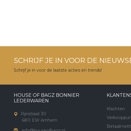
SCHRIJF JE IN VOOR DE NIEUWS
Schrijf je in voor de laatste acties en trends!
HOUSE OF BAGZ BONNIER
KLANTEN
LEDERWAREN
Klachten
Rijnstraat 30
Verkooppun
6811 EW Arnhem
Betaalmet
info@houseofbagz.nl