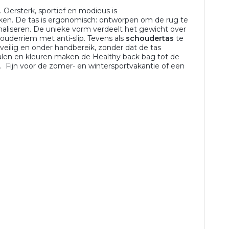
n
. Oersterk, sportief en modieus is
kken. De tas is ergonomisch: ontworpen om de rug te
aliseren. De unieke vorm verdeelt het gewicht over
ouderriem met anti-slip. Tevens als
schoudertas
te
n veilig en onder handbereik, zonder dat de tas
alen en kleuren maken de Healthy back bag tot de
 Fijn voor de zomer- en wintersportvakantie of een