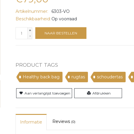
Artikelnummer:
6303-VO
Beschikbaarheid:
Op voorraad
+
NAAR BESTELLEN
-
PRODUCT TAGS
Healthy back bag
rugtas
schoudertas
Aan verlanglijst toevoegen
Afdrukken
Reviews
Informatie
(0)