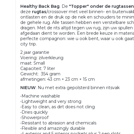
Healthy Back Bag
. De
"Topper" onder de rugtasse
deze
rugtas
/crossover met veel binnen- en buitenva
ontlasten en de druk op de nek en schouders te minim
de gehele rug. Alle tassen hebben een verstelbare sch
dragen. Met de rits altijd tegen uw rug, zijn uw spulle
afgedaan dient te worden. Een brede keuze in materi
perfecte compagnon: wie u ook bent, waar u ook gaat.
city trip.
2 jaar garantie
Voering: zilverkleurig
maat: Small
Capaciteit: 7 liter
Gewicht: 354 gram
afmetingen: 43 cm × 23 cm × 15 cm
NIEUW
: Nu met extra gepolsterd binnen ritsvak
•Machine washable
•Lightweight and very strong
•Easy to clean, as dirt does not cling
•Dries quickly
•Showerproof
•Resistant to abrasion and chemicals
•Flexible and amazingly durable
•4 exterior and 5 interior pockets plus 2 pen slots