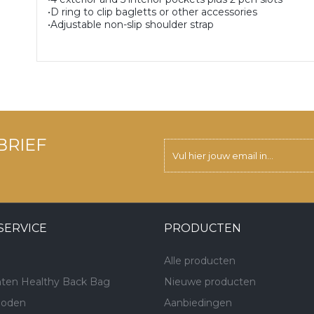
•D ring to clip bagletts or other accessories
•Adjustable non-slip shoulder strap
BRIEF
SERVICE
PRODUCTEN
Alle producten
ten Healthy Back Bag
Nieuwe producten
hoden
Aanbiedingen