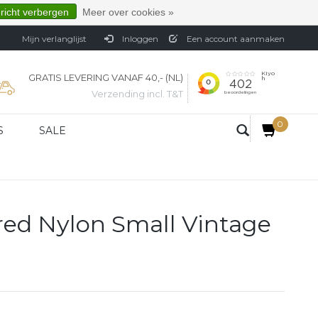
ericht verbergen
Meer over cookies »
Mijn verlanglijst
Inloggen
Een account aanmaken
GRATIS LEVERING VANAF 40,- (NL)
Verzending incl. T&T
0
S
SALE
red Nylon Small Vintage