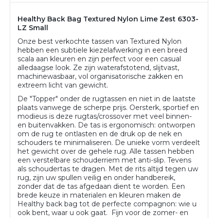
Healthy Back Bag Textured Nylon Lime Zest 6303-
LZ Small
Onze best verkochte tassen van Textured Nylon
hebben een subtiele kiezelafwerking in een breed
scala aan kleuren en zijn perfect voor een casual
alledaagse look. Ze zijn waterafstotend, slijtvast,
machinewasbaar, vol organisatorische zakken en
extreem licht van gewicht.
De "Topper" onder de rugtassen en niet in de laatste
plaats vanwege de scherpe prijs. Oersterk, sportief en
modieus is deze rugtas/crossover met veel binnen-
en buitenvakken. De tas is ergonomisch: ontworpen
om de rug te ontlasten en de druk op de nek en
schouders te minimaliseren. De unieke vorm verdeelt
het gewicht over de gehele rug. Alle tassen hebben
een verstelbare schouderriem met anti-slip. Tevens
als schoudertas te dragen. Met de rits altijd tegen uw
rug, zijn uw spullen veilig en onder handbereik,
zonder dat de tas afgedaan dient te worden. Een
brede keuze in materialen en kleuren maken de
Healthy back bag tot de perfecte compagnon: wie u
ook bent, waar u ook gaat. Fijn voor de zomer- en