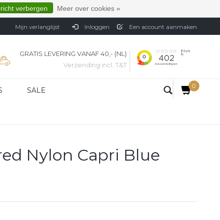
ericht verbergen
Meer over cookies »
Mijn verlanglijst
Inloggen
Een account aanmaken
GRATIS LEVERING VANAF 40,- (NL)
Verzending incl. T&T
0
S
SALE
ed Nylon Capri Blue