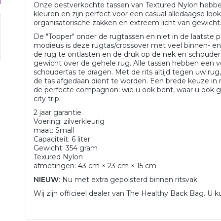
Onze bestverkochte tassen van Textured Nylon hebben
kleuren en zijn perfect voor een casual alledaagse look
organisatorische zakken en extreem licht van gewicht
De "Topper" onder de rugtassen en niet in de laatste p
modieus is deze rugtas/crossover met veel binnen- e
de rug te ontlasten en de druk op de nek en schouder
gewicht over de gehele rug. Alle tassen hebben een ve
schoudertas te dragen. Met de rits altijd tegen uw rug,
de tas afgedaan dient te worden. Een brede keuze in
de perfecte compagnon: wie u ook bent, waar u ook ga
city trip.
2 jaar garantie
Voering: zilverkleurig
maat: Small
Capaciteit: 6 liter
Gewicht: 354 gram
Texured Nylon
afmetingen: 43 cm × 23 cm × 15 cm
NIEUW
: Nu met extra gepolsterd binnen ritsvak
Wij zijn officieel dealer van The Healthy Back Bag. U k