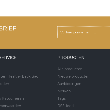
BRIEF
SERVICE
PRODUCTEN
Alle producten
ten Healthy Back Bag
Nieuwe producten
hoden
Aanbiedingen
Merken
& Retourneren
Tags
voorwaarden
RSS-feed