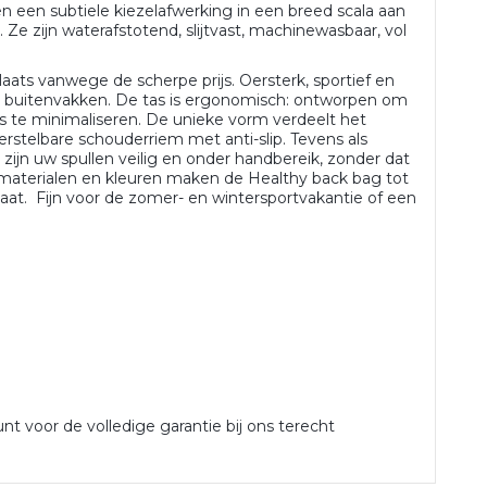
 een subtiele kiezelafwerking in een breed scala aan
. Ze zijn waterafstotend, slijtvast, machinewasbaar, vol
.
laats vanwege de scherpe prijs. Oersterk, sportief en
n buitenvakken. De tas is ergonomisch: ontworpen om
s te minimaliseren. De unieke vorm verdeelt het
rstelbare schouderriem met anti-slip. Tevens als
 zijn uw spullen veilig en onder handbereik, zonder dat
 materialen en kleuren maken de Healthy back bag tot
at. Fijn voor de zomer- en wintersportvakantie of een
unt voor de volledige garantie bij ons terecht