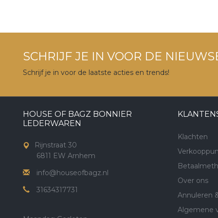
SCHRIJF JE IN VOOR DE NIEUWS
Schrijf je in voor de laatste acties en trends!
HOUSE OF BAGZ BONNIER
KLANTEN
LEDERWAREN
Klachten
Rijnstraat 30
Verkooppun
6811 EW Arnhem
Betaalmet
info@houseofbagz.nl
Over ons
31634317731
Annuleren 
Algemene 