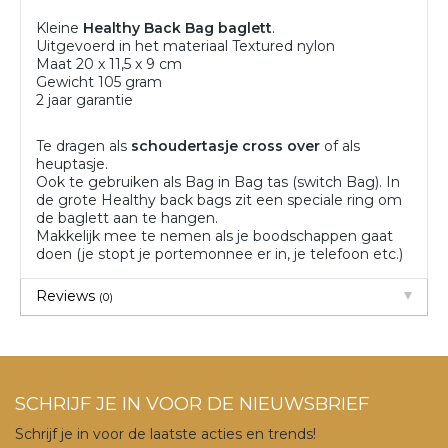
Kleine
Healthy Back Bag
baglett
.
Uitgevoerd in het materiaal Textured nylon
Maat 20 x 11,5 x 9 cm
Gewicht 105 gram
2 jaar garantie
Te dragen als
schoudertasje cross over
of als
heuptasje.
Ook te gebruiken als Bag in Bag tas (switch Bag). In
de grote Healthy back bags zit een speciale ring om
de baglett aan te hangen.
Makkelijk mee te nemen als je boodschappen gaat
doen (je stopt je portemonnee er in, je telefoon etc.)
Reviews
(0)
SCHRIJF JE IN VOOR DE NIEUWSBRIEF
Schrijf je in voor de laatste acties en trends!