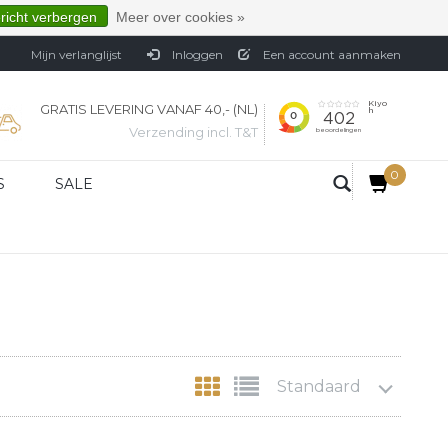
ericht verbergen
Meer over cookies »
Mijn verlanglijst
Inloggen
Een account aanmaken
GRATIS LEVERING VANAF 40,- (NL)
Verzending incl. T&T
0
S
SALE
Standaard