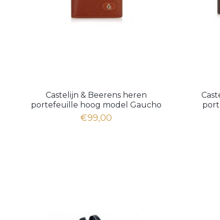
Castelijn & Beerens heren
Cast
portefeuille hoog model Gaucho
por
42 5793
€99,00