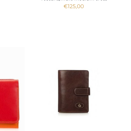
body
€125,00