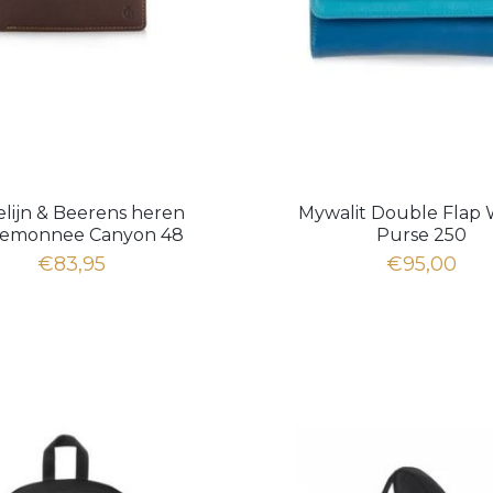
elijn & Beerens heren
Mywalit Double Flap 
temonnee Canyon 48
Purse 250
4902MO
€83,95
€95,00