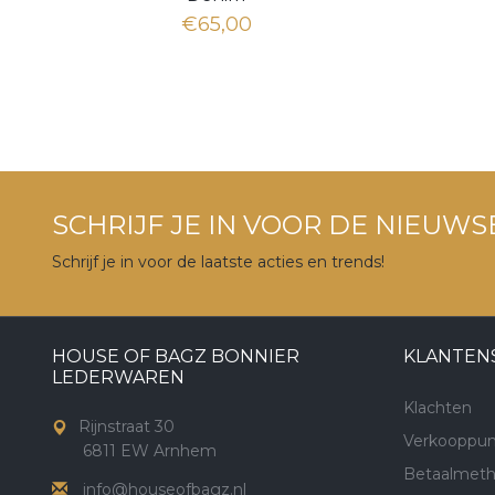
€65,00
SCHRIJF JE IN VOOR DE NIEUWS
Schrijf je in voor de laatste acties en trends!
HOUSE OF BAGZ BONNIER
KLANTEN
LEDERWAREN
Klachten
Rijnstraat 30
Verkooppun
6811 EW Arnhem
Betaalmet
info@houseofbagz.nl