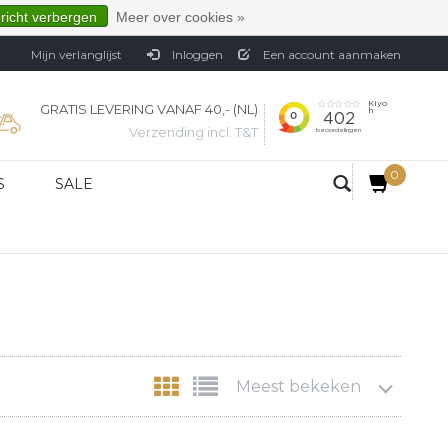
ericht verbergen
Meer over cookies »
Mijn verlanglijst
Inloggen
Een account aanmaken
GRATIS LEVERING VANAF 40,- (NL)
Verzending incl. T&T
0
S
SALE
Meest bekeken