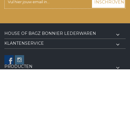
INSCHRIJVEN
HOUSE OF BAGZ BONNIER LEDERWAREN
KLANTENSERVICE
PRODUCTEN
VOLG ONS OP FACEBOOK
© Copyright 2026 House of BagZ Bonnier Lederwaren - Powered
Lightspeed
| Implemented by
Online ID