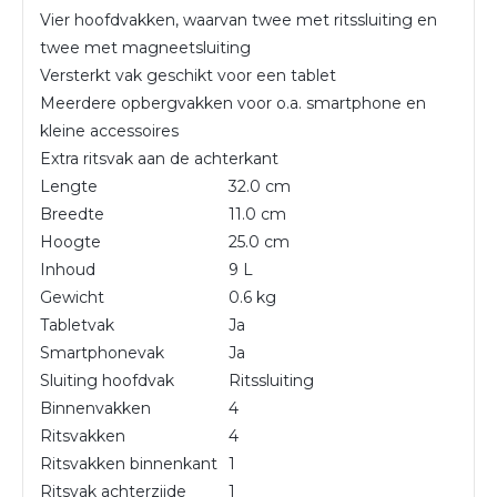
Vier hoofdvakken, waarvan twee met ritssluiting en
twee met magneetsluiting
Versterkt vak geschikt voor een tablet
Meerdere opbergvakken voor o.a. smartphone en
kleine accessoires
Extra ritsvak aan de achterkant
Lengte
32.0 cm
Breedte
11.0 cm
Hoogte
25.0 cm
Inhoud
9 L
Gewicht
0.6 kg
Tabletvak
Ja
Smartphonevak
Ja
Sluiting hoofdvak
Ritssluiting
Binnenvakken
4
Ritsvakken
4
Ritsvakken binnenkant
1
Ritsvak achterzijde
1