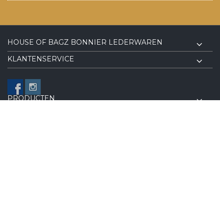
HOUSE OF BAGZ BONNIER LEDERWAREN
KLANTENSERVICE
PRODUCTEN
VOLG ONS OP FACEBOOK
© Copyright 2026 House of BagZ Bonnier Lederwaren - Powered
Lightspeed
| Implemented by
Online ID