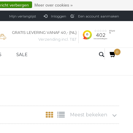
ericht verbergen
Meer over cookies »
Mijn verlanglijst
Inloggen
Een account aanmaken
GRATIS LEVERING VANAF 40,- (NL)
Verzending incl. T&T
0
S
SALE
Meest bekeken