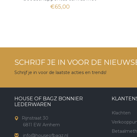
leer
€65,00
SCHRIJF JE IN VOOR DE NIEUWS
Schrijf je in voor de laatste acties en trends!
HOUSE OF BAGZ BONNIER
KLANTEN
LEDERWAREN
Klachten
Rijnstraat 30
Verkooppun
6811 EW Arnhem
Betaalmet
info@houseofbagz.nl