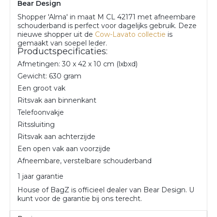
Bear Design
Shopper 'Alma' in maat M CL 42171 met afneembare
schouderband is perfect voor dagelijks gebruik. Deze
nieuwe shopper uit de
Cow-Lavato collectie
is
gemaakt van soepel leder.
Productspecificaties:
Afmetingen: 30 x 42 x 10 cm (lxbxd)
Gewicht: 630 gram
Een groot vak
Ritsvak aan binnenkant
Telefoonvakje
Ritssluiting
Ritsvak aan achterzijde
Een open vak aan voorzijde
Afneembare, verstelbare schouderband
1 jaar garantie
House of BagZ is officieel dealer van Bear Design. U
kunt voor de garantie bij ons terecht.