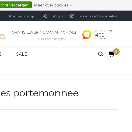
ericht verbergen
Meer over cookies »
Mijn verlanglijst
Inloggen
Een account aanmaken
GRATIS LEVERING VANAF 40,- (NL)
Verzending incl. T&T
0
S
SALE
mes portemonnee