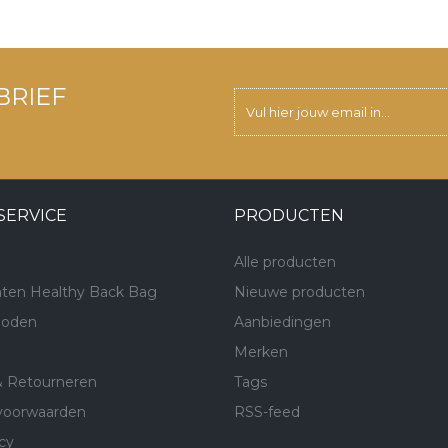
BRIEF
SERVICE
PRODUCTEN
Alle producten
ten Healthy Back Bag
Nieuwe producten
hoden
Aanbiedingen
Merken
& Retourneren
Tags
voorwaarden
RSS-feed
cy