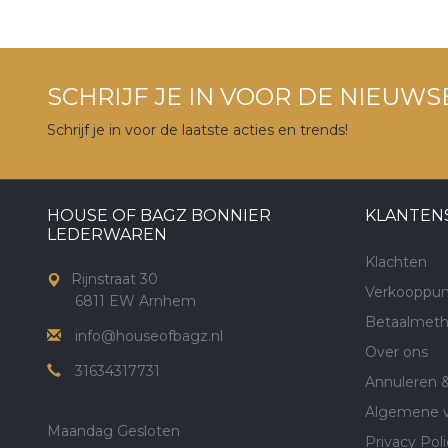
SCHRIJF JE IN VOOR DE NIEUWS
Schrijf je in voor de laatste acties en trends!
HOUSE OF BAGZ BONNIER
KLANTEN
LEDERWAREN
Klachten
Rijnstraat 30
Verkooppun
6811 EW Arnhem
Betaalmet
info@houseofbagz.nl
Over ons
31634317731
Annuleren 
Algemene 
Maandag Gesloten
Privacy Poli