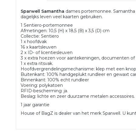
Sparwell Samantha
dames portemonnee. Samantha is
dagelijks leven veel kaarten gebruiken.
1 Sentiero-portemonnee
Afmetingen: 10,5 (H) x 18,5 (B) x 3,5 (D) cm
Collectie: Sentiero
1 x hoofdvak
16 x kaartsleuven
2 x ID- of licentiesleuven
3 x extra hoezen voor aantekeningen, documenten of 
1 x extra ritsvak.
Hoofdvergrendelingsmechanisme: klep met een knop
Buitenkant: 100% handgeplukt rundleer en gewaxt ca
Binnenkant: 100% echt rundleer
Voering: polykatoen
RFID-bescherming: ja.
Beslag: lichte en zeer duurzame metalen accessoires.
1 jaar garantie
House of BagZ is dealer van het merk Sparwell. U kunt 