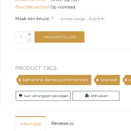
Beschikbaarheid:
Op voorraad
Maak een keuze:
*
+
NAAR BESTELLEN
-
PRODUCT TAGS
Samantha dames portemonnee
Sparwell
w
Aan verlanglijst toevoegen
Afdrukken
Reviews
Informatie
(0)