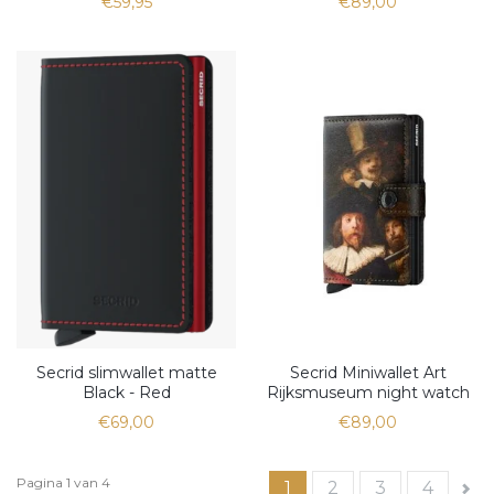
€59,95
€89,00
2121
Secrid slimwallet matte
Secrid Miniwallet Art
Black - Red
Rijksmuseum night watch
€69,00
€89,00
Pagina 1 van 4
1
2
3
4