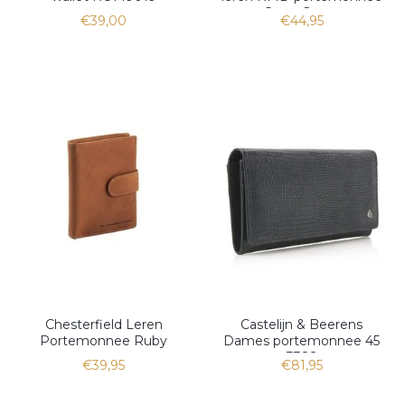
Cress Green
€39,00
€44,95
Chesterfield Leren
Castelijn & Beerens
Portemonnee Ruby
Dames portemonnee 45
3382
€39,95
€81,95