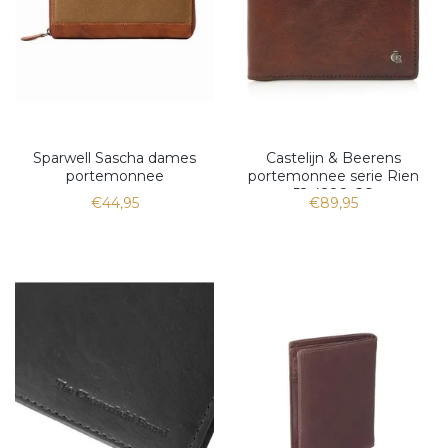
Sparwell Sascha dames
Castelijn & Beerens
portemonnee
portemonnee serie Rien
52 4288 CO
€44,95
€89,95