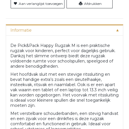
Aan verlanglijst toevoegen
Afdrukken
Informatie
De Pick&Pack Happy Rugzak M is een praktische
rugzak voor kinderen, perfect voor dagelijks gebruik.
Dankzij het slimme ontwerp biedt deze rugzak
voldoende ruimte voor schoolspullen, speelgoed of
andere benodigdheden.
Het hoofdvak sluit met een stevige ritssluiting en
bevat handige extra’s zoals een sleutelhaakje,
insteekvak, ritsvak en naamlabel. Ook is er een apart
vak waarin een tablet of een laptop tot 13.3 inch veilig
kan worden opgeborgen. Het voorvak met ritssluiting
is ideaal voor kleinere spullen die snel toegankelijk
moeten zijn.
Met verstelbare schouderbanden, een stevig handvat
en een zijvak voor een drinkfles is deze rugzak
comfortabel en functioneel in gebruik. Ideaal voor
school, uitstapjes of logeerpartijtjes.