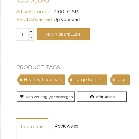
Artikelnummer:
7100LG-SR
Beschikbaarheid:
Op voorraad
+
NAAR BESTELLEN
-
PRODUCT TAGS
Healthy back bag
Large baglett
tasje
Aan verlanglijst toevoegen
Afdrukken
Reviews
Informatie
(0)