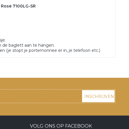
y Rose 7100LG-SR
je.
m de baglett aan te hangen.
(je stopt je portemonnee er in, je telefoon etc.)
INSCHRIJVEN
VOLG ONS OP FACEBOOK