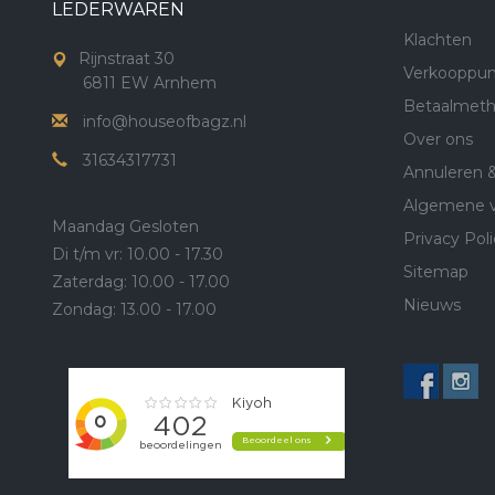
LEDERWAREN
Klachten
Rijnstraat 30
Verkooppun
6811 EW Arnhem
Betaalmet
info@houseofbagz.nl
Over ons
31634317731
Annuleren 
Algemene 
Maandag Gesloten
Privacy Poli
Di t/m vr: 10.00 - 17.30
Sitemap
Zaterdag: 10.00 - 17.00
Nieuws
Zondag: 13.00 - 17.00