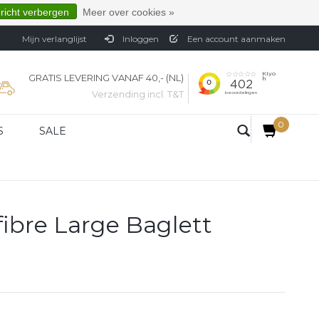
ericht verbergen
Meer over cookies »
Mijn verlanglijst
Inloggen
Een account aanmaken
GRATIS LEVERING VANAF 40,- (NL)
Verzending incl. T&T
0
S
SALE
ibre Large Baglett
R