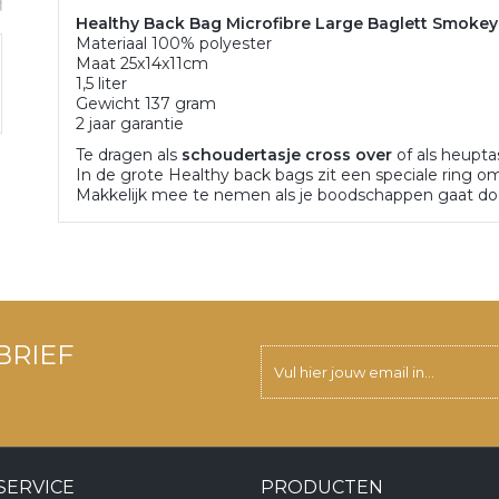
Healthy Back Bag
Microfibre Large Baglett Smoke
Materiaal 100% polyester
Maat 25x14x11cm
1,5 liter
Gewicht 137 gram
2 jaar garantie
Te dragen als
schoudertasje cross over
of als heuptas
In de grote Healthy back bags zit een speciale ring o
Makkelijk mee te nemen als je boodschappen gaat doen 
BRIEF
SERVICE
PRODUCTEN