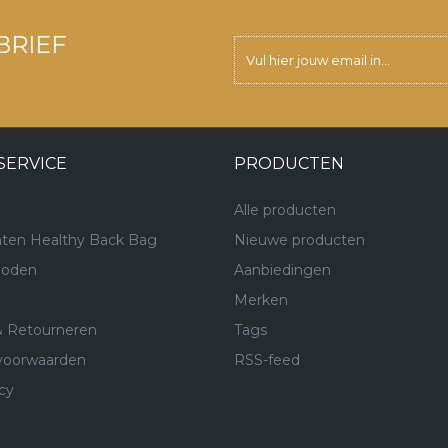
BRIEF
SERVICE
PRODUCTEN
Alle producten
ten Healthy Back Bag
Nieuwe producten
hoden
Aanbiedingen
Merken
& Retourneren
Tags
voorwaarden
RSS-feed
cy