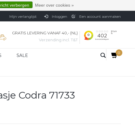
ericht verbergen
Meer over cookies »
Mijn verlanglijst
Inloggen
Een account aanmaken
GRATIS LEVERING VANAF 40,- (NL)
Verzending incl. T&T
0
S
SALE
sje Codra 71733