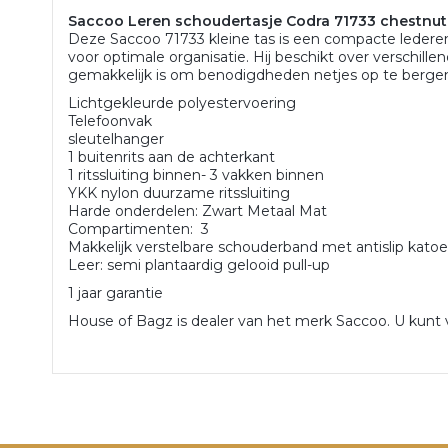
Saccoo Leren schoudertasje Codra 71733 chestnut
Deze Saccoo 71733 kleine tas is een compacte lede
voor optimale organisatie. Hij beschikt over verschille
gemakkelijk is om benodigdheden netjes op te berge
Lichtgekleurde polyestervoering
Telefoonvak
sleutelhanger
1 buitenrits aan de achterkant
1 ritssluiting binnen- 3 vakken binnen
YKK nylon duurzame ritssluiting
Harde onderdelen: Zwart Metaal Mat
Compartimenten: 3
Makkelijk verstelbare schouderband met antislip ka
Leer: semi plantaardig gelooid pull-up
1 jaar garantie
House of Bagz is dealer van het merk Saccoo. U kunt v