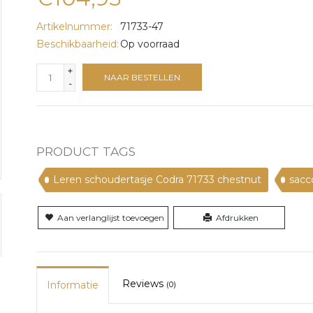
Artikelnummer:
71733-47
Beschikbaarheid:
Op voorraad
+
NAAR BESTELLEN
-
PRODUCT TAGS
Leren schoudertasje Codra 71733 chestnut
sacc
Aan verlanglijst toevoegen
Afdrukken
Reviews
Informatie
(0)