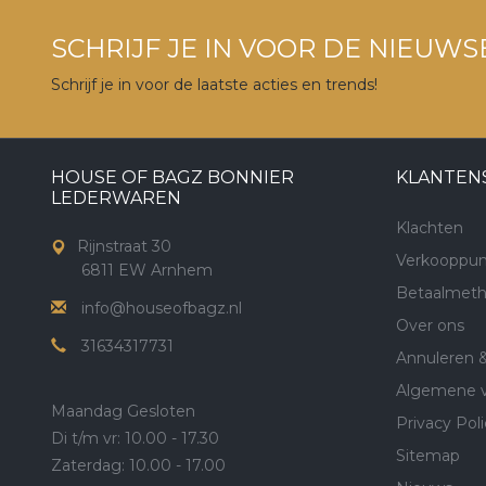
SCHRIJF JE IN VOOR DE NIEUWS
Schrijf je in voor de laatste acties en trends!
HOUSE OF BAGZ BONNIER
KLANTEN
LEDERWAREN
Klachten
Rijnstraat 30
Verkooppun
6811 EW Arnhem
Betaalmet
info@houseofbagz.nl
Over ons
31634317731
Annuleren 
Algemene 
Maandag Gesloten
Privacy Poli
Di t/m vr: 10.00 - 17.30
Sitemap
Zaterdag: 10.00 - 17.00