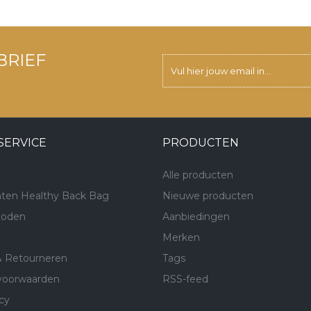
BRIEF
SERVICE
PRODUCTEN
Alle producten
ten Healthy Back Bag
Nieuwe producten
hoden
Aanbiedingen
Merken
& Retourneren
Tags
voorwaarden
RSS-feed
cy