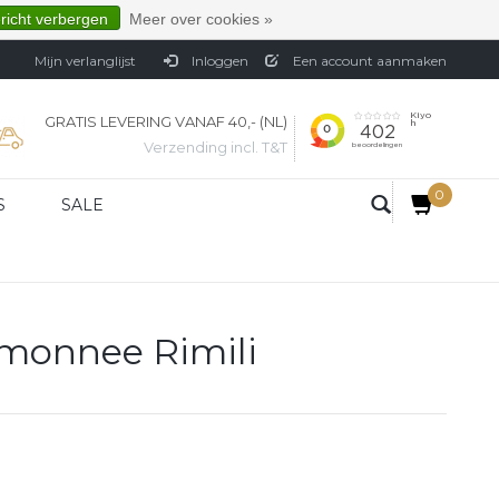
ericht verbergen
Meer over cookies »
Mijn verlanglijst
Inloggen
Een account aanmaken
GRATIS LEVERING VANAF 40,- (NL)
Verzending incl. T&T
0
S
SALE
emonnee Rimili