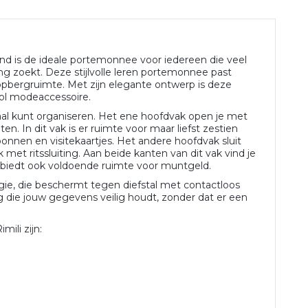
nd is de ideale portemonnee voor iedereen die veel
ng zoekt. Deze stijlvolle leren portemonnee past
 opbergruimte. Met zijn elegante ontwerp is deze
vol modeaccessoire.
aal kunt organiseren. Het ene hoofdvak open je met
en. In dit vak is er ruimte voor maar liefst zestien
onnen en visitekaartjes. Het andere hoofdvak sluit
et ritssluiting. Aan beide kanten van dit vak vind je
k biedt ook voldoende ruimte voor muntgeld.
gie, die beschermt tegen diefstal met contactloos
aag die jouw gegevens veilig houdt, zonder dat er een
ili zijn: