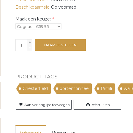
Beschikbaarheid:
Op voorraad
Maak een keuze:
*
+
NAAR BESTELLEN
-
PRODUCT TAGS
Chesterfield
portemonnee
Rimili
wall
Aan verlanglijst toevoegen
Afdrukken
Reviews