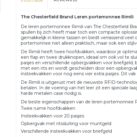
Informatie
(0)
The Chesterfield Brand Leren portemonnee Rimili
De leren portemonnee Rimili van The Chesterfield Bra
spullen bij zich heeft maar toch een compacte oplossi
gemakkelijk in kleine tassen en biedt verrassend veel
portemonnee niet alleen praktisch, maar ook een stijl
De Rimili heeft twee hoofdvakken, waardoor je optim
een flap en twee drukknopen, ideaal om ook vol te sluit
pasjes en verschillende opbergvakken voor briefgeld, b
met een rits en wordt gescheiden door een opbergvak m
insteekvakken voor nog eens vier extra pasjes. Dit va
De Rimili is uitgerust met de nieuwste RFID-technolo
betalen. In de voering van het leer zit een speciale l
harde metalen case nodig is.
De beste eigenschappen van de leren portemonnee Rim
Twee ruime hoofdvakken
Insteekvakken voor 20 pasjes
Opbergvak met ritssluiting voor muntgeld
Verschillende insteekvakken voor briefgeld