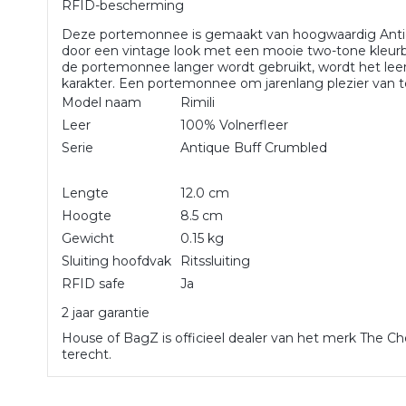
RFID-bescherming
Deze portemonnee is gemaakt van hoogwaardig Antiq
door een vintage look met een mooie two-tone kleurbe
de portemonnee langer wordt gebruikt, wordt het leer
karakter. Een portemonnee om jarenlang plezier van 
Model naam
Rimili
Leer
100% Volnerfleer
Serie
Antique Buff Crumbled
Lengte
12.0 cm
Hoogte
8.5 cm
Gewicht
0.15 kg
Sluiting hoofdvak
Ritssluiting
RFID safe
Ja
2 jaar garantie
House of BagZ is officieel dealer van het merk The Che
terecht.