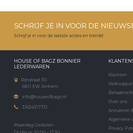
SCHRIJF JE IN VOOR DE NIEUWS
Schrijf je in voor de laatste acties en trends!
HOUSE OF BAGZ BONNIER
KLANTEN
LEDERWAREN
Klachten
Rijnstraat 30
Verkooppun
6811 EW Arnhem
Betaalmet
info@houseofbagz.nl
Over ons
31634317731
Annuleren 
Algemene 
Maandag Gesloten
Privacy Poli
Di t/m vr: 10.00 - 17.30